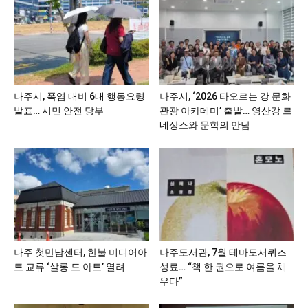
나주시, 폭염 대비 6대 행동요령
나주시, ‘2026 타오르는 강 문화
발표… 시민 안전 당부
관광 아카데미’ 출발… 영산강 르
네상스와 문학의 만남
나주 첫만남센터, 한불 미디어아
나주도서관, 7월 테마도서퀴즈
트 교류 ‘살롱 드 아트’ 열려
성료… “책 한 권으로 여름을 채
우다”