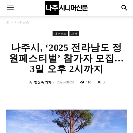
홈
나주뉴스
나주뉴스
시정
나주시, ‘2025 전라남도 정
원페스티벌’ 참가자 모집…
3일 오후 2시까지
By
한장숙 기자
-
2025-08-28
110
0