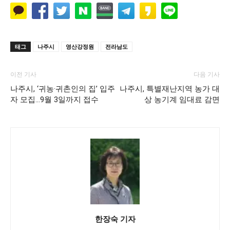
태그
나주시
영산강정원
전라남도
이전 기사
다음 기사
나주시, ‘귀농·귀촌인의 집’ 입주
나주시, 특별재난지역 농가 대
자 모집…9월 3일까지 접수
상 농기계 임대료 감면
한장숙 기자