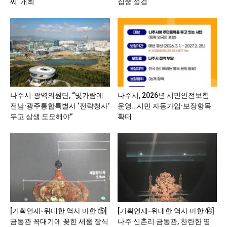
씨’ 개최
집중 점검
나주시·광역의원단, “빛가람에
나주시, 2026년 시민안전보험
전남·광주통합특별시 ‘전략청사’
운영…시민 자동가입·보장항목
두고 상생 도모해야”
확대
[기획연재-위대한 역사 마한 ⑮]
[기획연재-위대한 역사 마한 ⑭]
금동관 꼭대기에 꽂힌 세움 장식
나주 신촌리 금동관, 찬란한 영