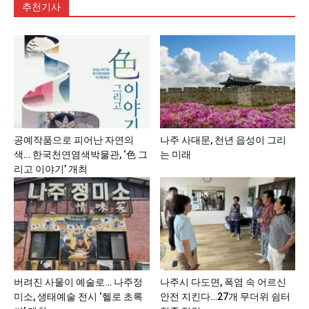
추천기사
공예작품으로 피어난 자연의
나주 사대문, 천년 읍성이 그리
색… 한국천연염색박물관, ‘色 그
는 미래
리고 이야기’ 개최
버려진 사물이 예술로… 나주정
나주시 다도면, 폭염 속 어르신
미소, 생태예술 전시 ‘헬로 초록
안전 지킨다…27개 무더위 쉼터