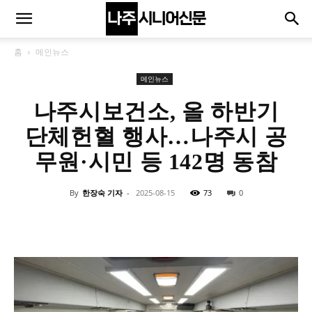
홈
메인뉴스
메인뉴스
나주시보건소, 올 하반기
단체헌혈 행사…나주시 공
무원·시민 등 142명 동참
By
한장숙 기자
-
2025-08-15
73
0