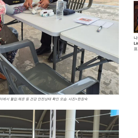
나
L
프
터에서 혈압.체온 등 건강 안전상태 확인 모습. 사진=한장숙