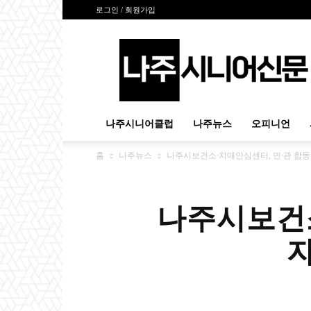
로그인 / 회원가입
나
주
시
니
어
신
나주시니어클럽
나주뉴스
오피니언
문
홈
나주뉴스
나주시보건소·치매안심센터, 민·관 합동
나주시보건소
자