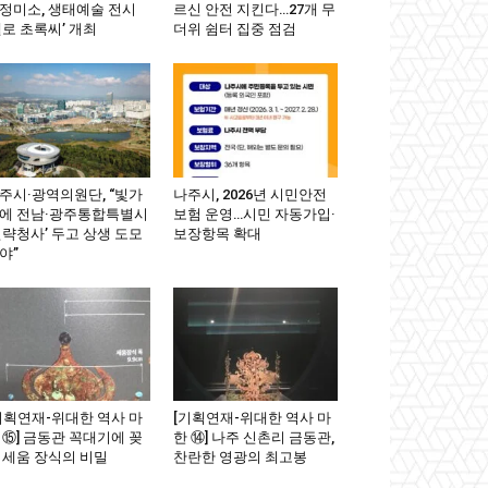
정미소, 생태예술 전시
르신 안전 지킨다…27개 무
헬로 초록씨’ 개최
더위 쉼터 집중 점검
주시·광역의원단, “빛가
나주시, 2026년 시민안전
에 전남·광주통합특별시
보험 운영…시민 자동가입·
전략청사’ 두고 상생 도모
보장항목 확대
야”
기획연재-위대한 역사 마
[기획연재-위대한 역사 마
 ⑮] 금동관 꼭대기에 꽂
한 ⑭] 나주 신촌리 금동관,
 세움 장식의 비밀
찬란한 영광의 최고봉