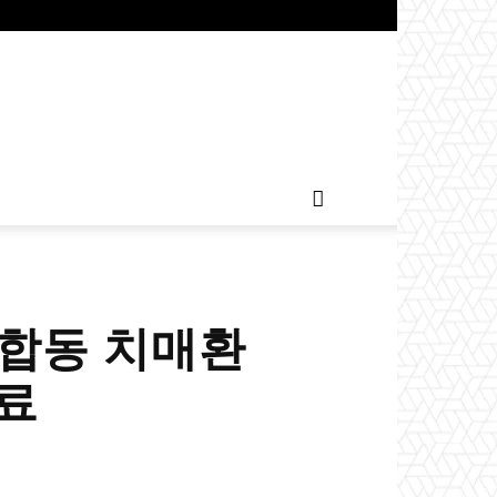
 합동 치매환
성료