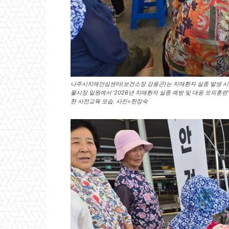
나주시치매안심센터(보건소장 강용곤)는 치매환자 실종 발생 시 
물시장 일원에서 ‘2026년 치매환자 실종 예방 및 대응 모의훈
한 사전교육 모습. 사진=한장숙