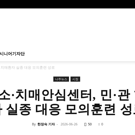
시니어기자단
 치매환자 실종 대응 모의훈련 성료
나주뉴스
시정
·치매안심센터, 민·관
 실종 대응 모의훈련 
By
한장숙 기자
-
2026-06-26
50
0