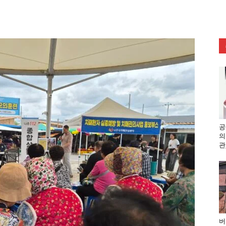
공
의
관
버