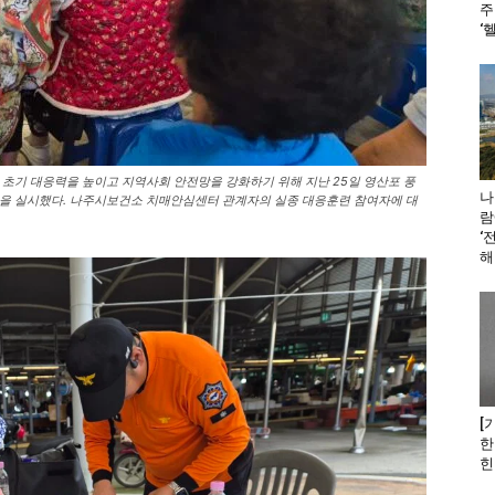
주
‘
초기 대응력을 높이고 지역사회 안전망을 강화하기 위해 지난 25일 영산포 풍
나
련’을 실시했다. 나주시보건소 치매안심센터 관계자의 실종 대응훈련 참여자에 대
람
‘
해
[
한
힌