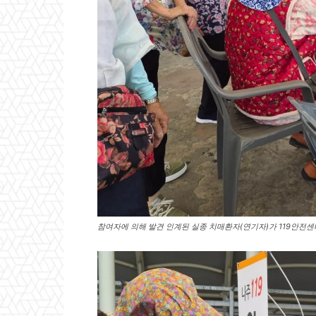
참여자에 의해 발견 인계된 실종 치매환자(연기자)가 119안전센