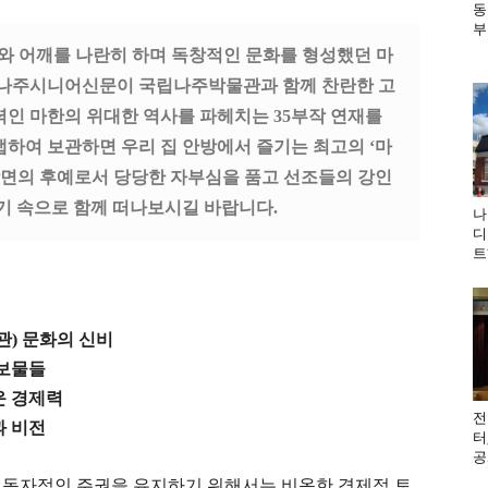
동
부
와 어깨를 나란히 하며 독창적인 문화를 형성했던 마
. 나주시니어신문이 국립나주박물관과 함께 찬란한 고
력인 마한의 위대한 역사를 파헤치는 35부작 연재를
하여 보관하면 우리 집 안방에서 즐기는 최고의 ‘마
면의 후예로서 당당한 자부심을 품고 선조들의 강인
야기 속으로 함께 떠나보시길 바랍니다
.
나
디
트
관) 문화의 신비
 보물들
운 경제력
전
과 비전
터
공
 독자적인 주권을 유지하기 위해서는 비옥한 경제적 토