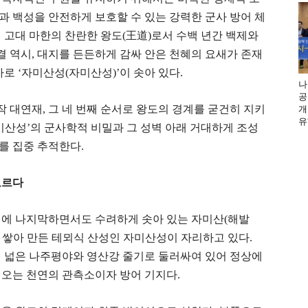
 백성을 안전하게 보호할 수 있는 강력한 군사 방어 체
 고대 마한의 찬란한 왕도(王道)로서 수백 년간 백제와
결 역시, 대지를 든든하게 감싸 안은 천혜의 요새가 존재
로 ‘자미산성(자미산성)’이 솟아 있다.
나
공
작 대연재, 그 네 번째 순서로 왕도의 경계를 굳건히 지키
개
유
미산성’의 군사학적 비밀과 그 성벽 아래 거대하게 조성
를 집중 추적한다.
오르다
경계에 나지막하면서도 수려하게 솟아 있는 자미산(해발
을 쌓아 만든 테뫼식 산성인 자미산성이 자리하고 있다.
이 넓은 나주평야와 영산강 줄기로 둘러싸여 있어 정상에
어오는 천연의 관측소이자 방어 기지다.