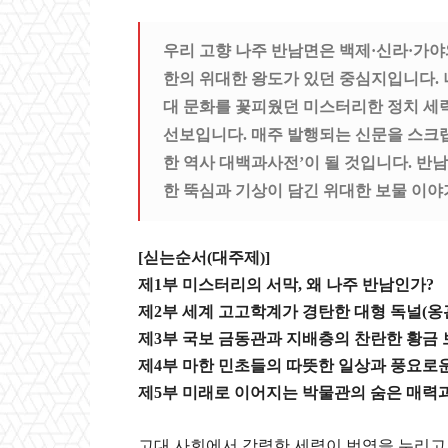
우리 고향 나주 반남면은 백제·신라·가야
한의 위대한 왕도가 있던 중심지입니다
대 문화를 꽃피웠던 미스터리한 정치 세
선보입니다
.
매주
발행되는 신문을 스크랩
한 역사 대백과사전’이 될 것입니다
.
반남
한 뚝심과 기상이 담긴 위대한 보물 이
[싣는순서(대주제)]
제1부 미스터리의 서막, 왜 나주 반남인가?
제2부 세계 고고학계가 경탄한 대형 독널(옹
제3부 국보 금동관과 지배층의 찬란한 황금
제4부 마한 민초들의 따뜻한 일상과 풍요로
제5부 미래로 이어지는 박물관의 숨은 매력
고대 사회에서 강력한 세력이 번영을 누리고