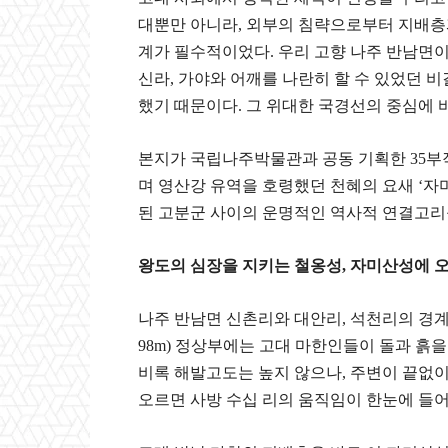
대뿐만 아니라, 외부의 침략으로부터 지배층과
계가 필수적이었다. 우리 고향 나주 반남면이
신라, 가야와 어깨를 나란히 할 수 있었던 비
했기 때문이다. 그 위대한 국경선의 중심에 바
​본지가 국립나주박물관과 공동 기획한 35부
며 영산강 유역을 호령했던 천혜의 요새 ‘자
된 고분군 사이의 운명적인 역사적 연결고리
​왕도의 심장을 지키는 철옹성, 자미산성에 
​나주 반남면 신촌리와 대안리, 석천리의 
98m) 정상부에는 고대 마한인들이 돌과 흙
비록 해발고도는 높지 않으나, 주변이 끝없
오르면 사방 수십 리의 움직임이 한눈에 들