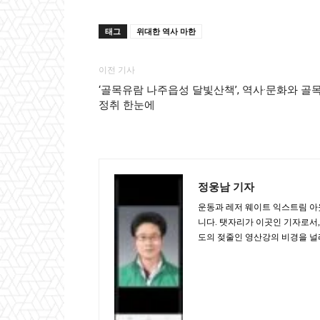
태그
위대한 역사 마한
이전 기사
‘골목유람 나주읍성 달빛산책’, 역사·문화와 골
정취 한눈에
정웅남 기자
운동과 레저 웨이트 익스트림 아
니다. 탯자리가 이곳인 기자로서
도의 젖줄인 영산강의 비경을 널