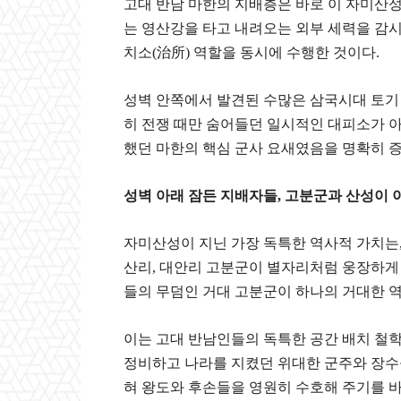
​고대 반남 마한의 지배층은 바로 이 자미산
는 영산강을 타고 내려오는 외부 세력을 감
치소(治所) 역할을 동시에 수행한 것이다.
​성벽 안쪽에서 발견된 수많은 삼국시대 토기
히 전쟁 때만 숨어들던 일시적인 대피소가 
했던 마한의 핵심 군사 요새였음을 명확히 
​성벽 아래 잠든 지배자들, 고분군과 산성이 
​자미산성이 지닌 가장 독특한 역사적 가치는,
산리, 대안리 고분군이 별자리처럼 웅장하게
들의 무덤인 거대 고분군이 하나의 거대한 역
​이는 고대 반남인들의 독특한 공간 배치 철
정비하고 나라를 지켰던 위대한 군주와 장수들
혀 왕도와 후손들을 영원히 수호해 주기를 바