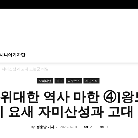
시니어기자단
새 자미산성과 고대 고분군 비밀
오피니언
기고
나주뉴스
시민사회
-위대한 역사 마한 ④]
혜 요새 자미산성과 고대
By
정웅남 기자
-
2026-07-01
21
0