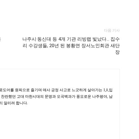
다음 기사
목
나주시·동신대 등 4개 기관 리빙랩 빛났다… 집수
리 수강생들, 20년 된 봉황면 장서노인회관 새단
장
웃도어를 원픽으로 즐기며 매사 긍정 사고로 느긋하게 살아가는 1人입
, 찬란했던 고대 마한시대의 문명과 오곡백과가 풍요로운 나주평야, 남
리 알리려 합니다.