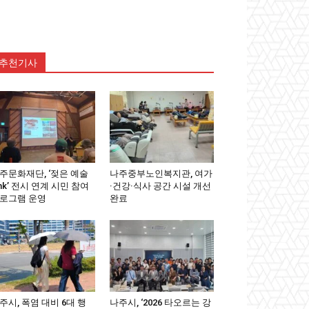
추천기사
주문화재단, ‘젖은 예술
나주중부노인복지관, 여가
ink’ 전시 연계 시민 참여
·건강·식사 공간 시설 개선
로그램 운영
완료
주시, 폭염 대비 6대 행
나주시, ‘2026 타오르는 강