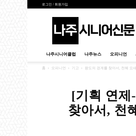
로그인 / 회원가입
나
주
시
니
어
신
나주시니어클럽
나주뉴스
오피니언
문
홈
오피니언
기고
왕도의 경계를 찾아서, 천혜 요
[기획 연제
찾아서, 천