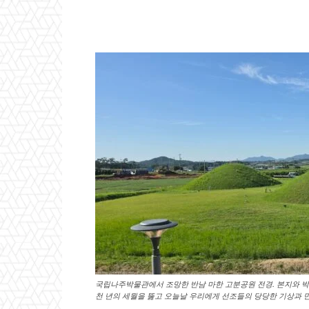
국립나주박물관에서 조망한 반남 마한 고분공원 전경. 본지와 박물
천 년의 세월을 뚫고 오늘날 우리에게 선조들의 당당한 기상과 