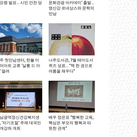
요령 발표… 시민 안전 당
문화관광 아카데미’ 출발…
영산강 르네상스와 문학의
만남
주 첫만남센터, 한불 미
나주도서관, 7월 테마도서
어아트 교류 ‘살롱 드 아
퀴즈 성료… “책 한 권으로
’ 열려
여름을 채우다”
남광역정신건강복지센
배우 정은표 “행복한 교육,
, ‘자기조절’ 주제 대국민
핵심은 부모의 행복과 따
개강좌 개최
뜻한 관계”