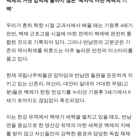
백제의 거센 압박에 굴하지 않은 ‘독자적 마한 세력의 기
백’
​우리가 흔히 학창 시절 교과서에서 배울 때는 기원후 4세기
전반, 백제 근초고왕 시절에 마한 전역이 백제에 완전히 통
합된 것으로 기록되어 있다. 그러나 반남면의 고분군은 기
존의 역사학계를 뒤흔드는 아주 놀라운 반전의 미스터리를
품고 있다.
​현재 국립나주박물관 앞마당과 반남면 들판을 든든하게 지
키고 있는 신촌리, 덕산리, 대안리 일대의 거대한 무덤(고
분)들은 백제가 한창 전성기를 누리던 기원후 5세기에서 6
세기 초까지도 끊임없이 축조되었다.
​이는 한강 유역에서 백제가 세력을 떨치고 있을 때도, 반남
면을 중심으로 한 영산강 유역의 마한 세력은 백제의 지배
를 받지 않고 자신들만의 강력한 왕권과 당당한 독립 체제