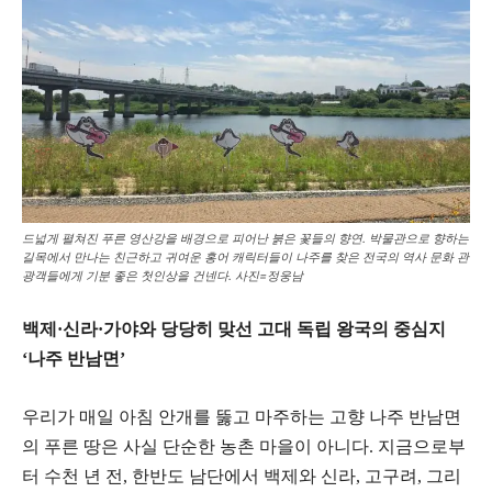
​드넓게 펼쳐진 푸른 영산강을 배경으로 피어난 붉은 꽃들의 향연. 박물관으로 향하는
길목에서 만나는 친근하고 귀여운 홍어 캐릭터들이 나주를 찾은 전국의 역사 문화 관
광객들에게 기분 좋은 첫인상을 건넨다. 사진=정웅남
​백제·신라·가야와 당당히 맞선 고대 독립 왕국의 중심지
‘나주 반남면’
​우리가 매일 아침 안개를 뚫고 마주하는 고향 나주 반남면
의 푸른 땅은 사실 단순한 농촌 마을이 아니다. 지금으로부
터 수천 년 전, 한반도 남단에서 백제와 신라, 고구려, 그리