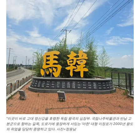
"이곳이 바로 고대 영산강을 호령한 독립 왕국의 심장부. 국립나주박물관과 반남 고
분군으로 향하는 길목, 도로가에 웅장하게 서있는 '마한' 대형 이정표가 2000년 왕도
의 위엄을 당당히 증명하고 있다. 사진=정웅남