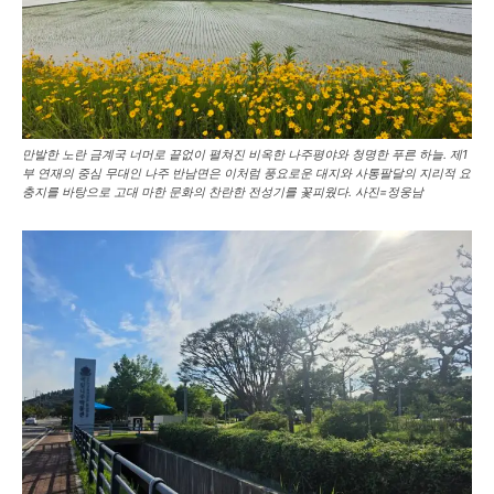
만발한 노란 금계국 너머로 끝없이 펼쳐진 비옥한 나주평야와 청명한 푸른 하늘. 제1
부 연재의 중심 무대인 나주 반남면은 이처럼 풍요로운 대지와 사통팔달의 지리적 요
충지를 바탕으로 고대 마한 문화의 찬란한 전성기를 꽃피웠다. 사진=정웅남