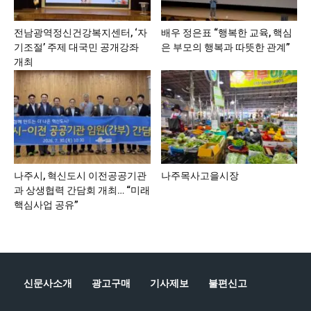
전남광역정신건강복지센터, ‘자
배우 정은표 “행복한 교육, 핵심
기조절’ 주제 대국민 공개강좌
은 부모의 행복과 따뜻한 관계”
개최
나주시, 혁신도시 이전공공기관
나주목사고을시장
과 상생협력 간담회 개최… “미래
핵심사업 공유”
신문사소개
광고구매
기사제보
불편신고