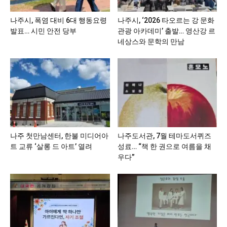
나주시, 폭염 대비 6대 행동요령
나주시, ‘2026 타오르는 강 문화
발표… 시민 안전 당부
관광 아카데미’ 출발… 영산강 르
네상스와 문학의 만남
나주 첫만남센터, 한불 미디어아
나주도서관, 7월 테마도서퀴즈
트 교류 ‘살롱 드 아트’ 열려
성료… “책 한 권으로 여름을 채
우다”