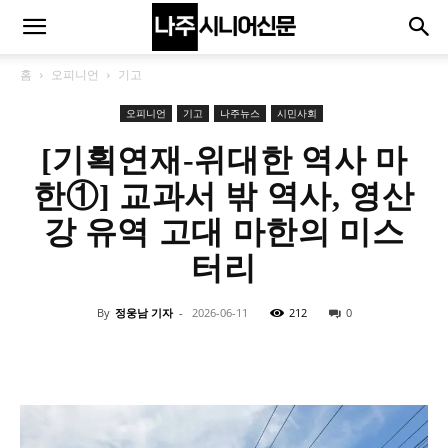
홈
오피니언
기고
오피니언
기고
나주뉴스
시민사회
[기획연재-위대한 역사 마
한①] 교과서 밖 역사, 영산
강 유역 고대 마한의 미스
터리
By
정웅남 기자
-
2026-06-11
212
0