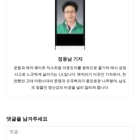
정웅남 기자
운동과 레저 웨이트 익스트림 아웃도어를 원픽으로 즐기며 매사 긍정
사고로 느긋하게 살아가는 1人입니다. 탯자리가 이곳인 기자로서, 찬
란했던 고대 마한시대의 문명과 오곡백과가 풍요로운 나주평야, 남도
의 젖줄인 영산강의 비경을 널리 알리려 합니다.
댓글을 남겨주세요