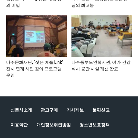
의 비밀
광의 최고봉
나주문화재단, ‘젖은 예술 Link’
나주중부노인복지관, 여가·건강·
전시 연계 시민 참여 프로그램
식사 공간 시설 개선 완료
운영
신문사소개
광고구매
기사제보
불편신고
이용약관
개인정보취급방침
청소년보호정책