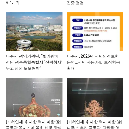
씨’ 개최
집중 점검
나주시·광역의원단, “빛가람에
나주시, 2026년 시민안전보험
전남·광주통합특별시 ‘전략청사’
운영…시민 자동가입·보장항목
두고 상생 도모해야”
확대
[기획연재-위대한 역사 마한 ⑮]
[기획연재-위대한 역사 마한 ⑭]
금동관 꼭대기에 꽂힌 세움 장식
나주 신촌리 금동관, 찬란한 영