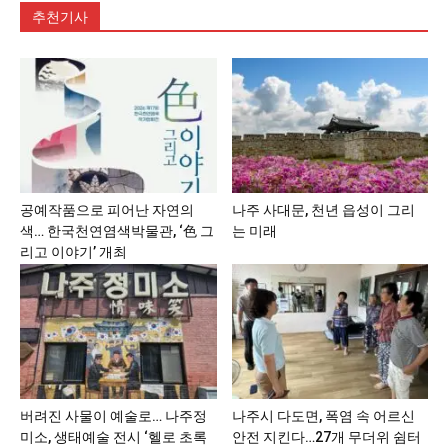
추천기사
공예작품으로 피어난 자연의
나주 사대문, 천년 읍성이 그리
색… 한국천연염색박물관, ‘色 그
는 미래
리고 이야기’ 개최
버려진 사물이 예술로… 나주정
나주시 다도면, 폭염 속 어르신
미소, 생태예술 전시 ‘헬로 초록
안전 지킨다…27개 무더위 쉼터