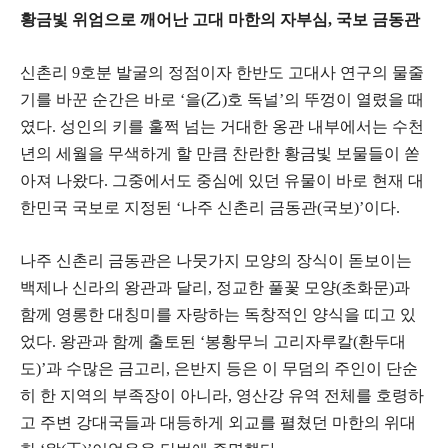
황금빛 위엄으로 깨어난 고대 마한의 자부심, 국보 금동관
​신촌리 9호분 발굴의 정점이자 한반도 고대사 연구의 물줄
기를 바꾼 순간은 바로 ‘을(乙)호 독널’의 뚜껑이 열렸을 때
였다. 성인의 키를 훌쩍 넘는 거대한 옹관 내부에서는 수천
년의 세월을 무색하게 할 만큼 찬란한 황금빛 보물들이 쏟
아져 나왔다. 그중에서도 중심에 있던 유물이 바로 현재 대
한민국 국보로 지정된 ‘나주 신촌리 금동관(국보)’이다.
​나주 신촌리 금동관은 나뭇가지 모양의 장식이 돋보이는
백제나 신라의 왕관과 달리, 정교한 풀꽃 모양(초화문)과
함께 영롱한 대칭미를 자랑하는 독창적인 양식을 띠고 있
었다. 왕관과 함께 출토된 ‘봉황무늬 고리자루칼(환두대
도)’과 수많은 금고리, 은반지 등은 이 무덤의 주인이 단순
히 한 지역의 부족장이 아니라, 영산강 유역 전체를 호령하
고 주변 강대국들과 대등하게 외교를 펼쳤던 마한의 위대