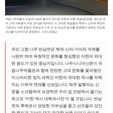
국립나주박물관 상설전시실에 줄지어 전시된 마한의 대형 독널(옹관)들. 영산강 유
역 고대 지배층의 무덤 양식을 대변하는 이 거대한 독널들은 백제나 신라와 확연히
구분되는 마한 문화의 독창성과 수천 년 전 반남면 일대를 호령했던 세력의 막강한
규모를 직관적으로 증명한다. 사진=정웅남
우리 고향 나주 반남면은 백제·신라·가야와 어깨를
나란히 하며 독창적인 문화를 형성했던 마한의 위대
한 왕도가 있던 중심지입니다
. 나주시니어신문이 국
립나주박물관과 함께 찬란한 고대 문화를 꽃피웠던
미스터리한 정치 세력인 마한의 위대한 역사를 파헤
치는 35부작 연재를 선보입니다
.
매주
발행되는 신
문을 스크랩하여 보관하면 우리 집 안방에서 즐기는
최고의 ‘마한 역사 대백과사전’이 될 것입니다
.
반남
면의 후예로서 당당한 자부심을 품고 선조들의 강인
한 뚝심과 기상이 담긴 위대한 보물 이야기 속으로