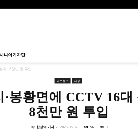
시니어기자단
 설치…8천만 원 투입
나주뉴스
시정
지·봉황면에 CCTV 16대
8천만 원 투입
By
한장숙 기자
-
2025-08-07
54
0