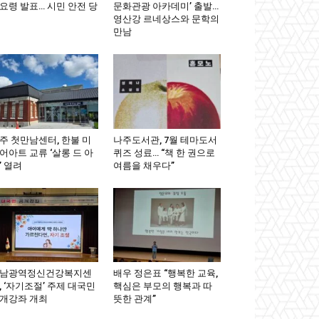
요령 발표… 시민 안전 당
문화관광 아카데미’ 출발…
영산강 르네상스와 문학의
만남
주 첫만남센터, 한불 미
나주도서관, 7월 테마도서
어아트 교류 ‘살롱 드 아
퀴즈 성료… “책 한 권으로
’ 열려
여름을 채우다”
남광역정신건강복지센
배우 정은표 “행복한 교육,
, ‘자기조절’ 주제 대국민
핵심은 부모의 행복과 따
개강좌 개최
뜻한 관계”