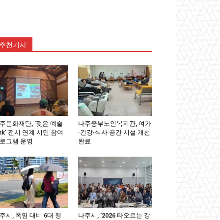
추천기사
주문화재단, ‘젖은 예술
나주중부노인복지관, 여가
ink’ 전시 연계 시민 참여
·건강·식사 공간 시설 개선
로그램 운영
완료
주시, 폭염 대비 6대 행
나주시, ‘2026 타오르는 강