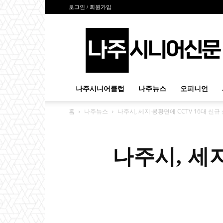
로그인 / 회원가입
나
주
시
니
어
신
나주시니어클럽
나주뉴스
오피니언
문
홈
나주뉴스
나주시, 세지·봉황면에 CCTV 16대 신규
나주시, 세