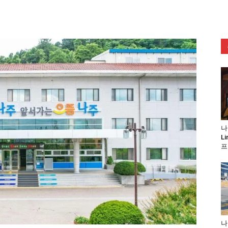
나
L
프
나