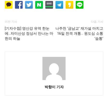
이전 기사
다음 기사
[기자수첩] 영산강 유역 한눈
나주천 ‘금남교’ 재가설 마치고
에…자미산성 정상서 만나는 마
16일 전격 개통… 원도심 소통
한의 하늘
‘숨통’
박향이 기자