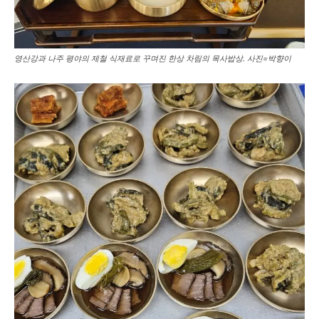
영산강과 나주 평야의 제철 식재료로 꾸며진 한상 차림의 목사밥상. 사진=박향이