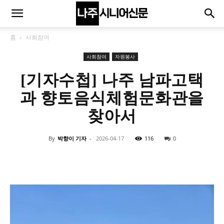
홈
사회참여
사회참여
자원봉사
[기자수첩] 나주 남파고택
과 향토음식체험문화관을
찾아서
By
박향이 기자
-
2026-04-17
116
0