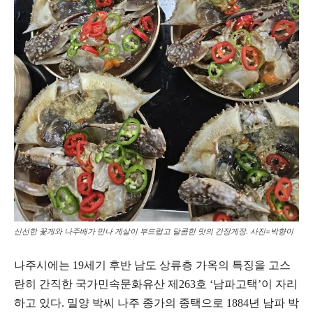
신선한 꽃게와 나주배가 만나 게살이 부드럽고 달콤한 맛의 간장게장. 사진=박향이
나주시에는 19세기 후반 남도 상류층 가옥의 특징을 고스
란히 간직한 국가민속문화유산 제263호 ‘남파고택’이 자리
하고 있다. 밀양 박씨 나주 종가의 종택으로 1884년 남파 박