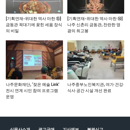
[기획연재-위대한 역사 마한 ⑮]
[기획연재-위대한 역사 마한 ⑭]
금동관 꼭대기에 꽂힌 세움 장식
나주 신촌리 금동관, 찬란한 영
의 비밀
광의 최고봉
나주문화재단, ‘젖은 예술 Link’
나주중부노인복지관, 여가·건강·
전시 연계 시민 참여 프로그램
식사 공간 시설 개선 완료
운영
신문사소개
광고구매
기사제보
불편신고