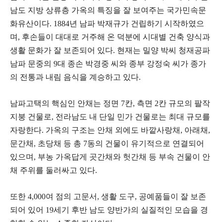
남도 지방 상류층 가옥의 특징을 잘 보여주는 국가민속문
화유산이다. 1884년 남파 박재규가 건립하기 시작하였으
며, 후손들이 대대로 거주해 온 덕분에 시대별 건축 양식과
생활 문화가 잘 보존되어 있다. 현재는 밀양 박씨 청재공파
남파 문중의 9대 종손 박경중 씨와 종부 강정숙 씨가 종가
의 전통과 내림 음식을 계승하고 있다.
남파고택의 핵심인 안채는 정면 7칸, 측면 2칸 규모의 팔작
지붕 건물로, 전라남도 내 단일 민가 건물로는 최대 규모를
자랑한다. 가옥의 구조는 안채 외에도 바깥사랑채, 아래채,
문간채, 초당채 등 총 7동의 건물이 유기적으로 연결되어
있으며, 부농 가옥답게 곳간채와 헛간채 등 부속 건물이 안
채 주위를 둘러싸고 있다.
또한 4,000여 점의 고문서, 생활 도구, 공예품들이 잘 보존
되어 있어 19세기 후반 남도 양반가의 실질적인 모습을 경