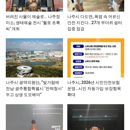
버려진 사물이 예술로… 나주정
나주시 다도면, 폭염 속 어르신
미소, 생태예술 전시 ‘헬로 초록
안전 지킨다…27개 무더위 쉼터
씨’ 개최
집중 점검
나주시·광역의원단, “빛가람에
나주시, 2026년 시민안전보험
전남·광주통합특별시 ‘전략청사’
운영…시민 자동가입·보장항목
두고 상생 도모해야”
확대