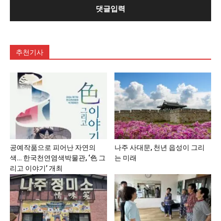
추천기사
공예작품으로 피어난 자연의
나주 사대문, 천년 읍성이 그리
색… 한국천연염색박물관, ‘色 그
는 미래
리고 이야기’ 개최