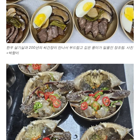
한우 설기살과 200년의 씨간장이 만나서 부드럽고 깊은 풍미가 일품인 장조림. 사진
=박향이