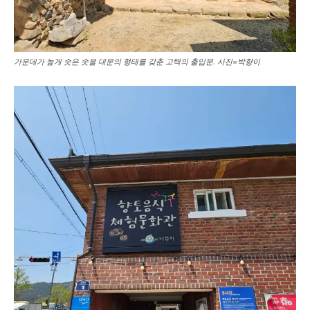
가운데가 높게 솟은 솟을 대문의 형태를 갖춘 고택의 출입문. 사진=박향이