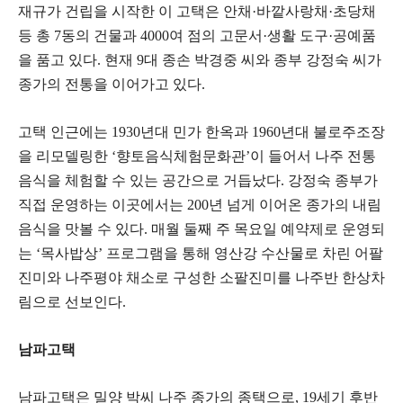
재규가 건립을 시작한 이 고택은 안채·바깥사랑채·초당채
등 총 7동의 건물과 4000여 점의 고문서·생활 도구·공예품
을 품고 있다. 현재 9대 종손 박경중 씨와 종부 강정숙 씨가
종가의 전통을 이어가고 있다.
고택 인근에는 1930년대 민가 한옥과 1960년대 불로주조장
을 리모델링한 ‘향토음식체험문화관’이 들어서 나주 전통
음식을 체험할 수 있는 공간으로 거듭났다. 강정숙 종부가
직접 운영하는 이곳에서는 200년 넘게 이어온 종가의 내림
음식을 맛볼 수 있다. 매월 둘째 주 목요일 예약제로 운영되
는 ‘목사밥상’ 프로그램을 통해 영산강 수산물로 차린 어팔
진미와 나주평야 채소로 구성한 소팔진미를 나주반 한상차
림으로 선보인다.
남파고택
남파고택은 밀양 박씨 나주 종가의 종택으로, 19세기 후반