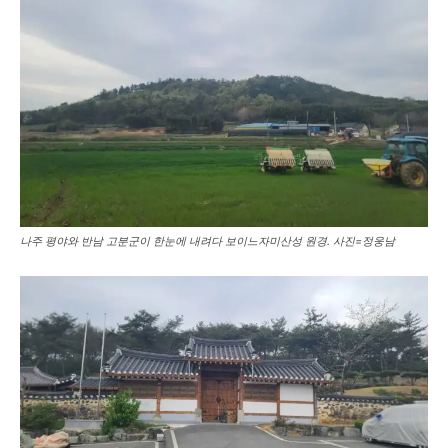
나주 평야와 반남 고분군이 한눈에 내려다 보이느자미산성 원경. 사진=정웅남