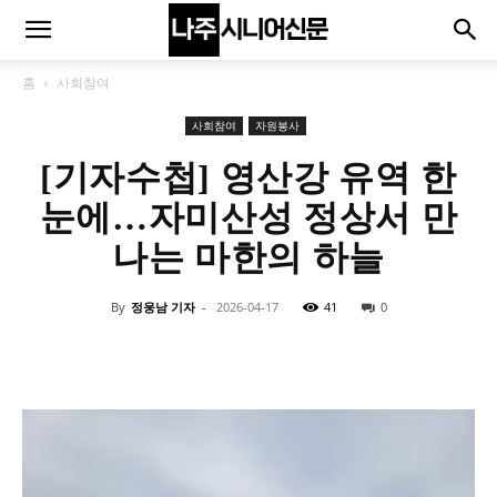
홈
사회참여
사회참여
자원봉사
[기자수첩] 영산강 유역 한
눈에…자미산성 정상서 만
나는 마한의 하늘
By
정웅남 기자
-
2026-04-17
41
0