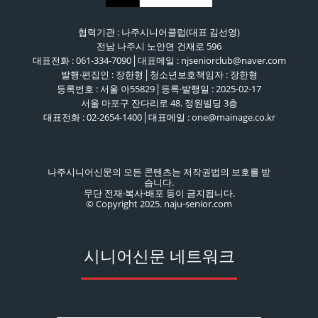
협력기관 : 나주시니어클럽(대표 김선영)
전남 나주시 노안면 건재로 596
대표전화 : 061-334-7090│대표메일 : njseniorclub@naver.com
발행·편집인 : 장한형│청소년보호책임자 : 장한형
등록번호 : 서울 아55829│등록·발행일 : 2025-02-17
서울 마포구 잔다리로 48. 정원빌딩 3층
대표전화 : 02-2654-1400│대표메일 : one@mainage.co.kr
나주시니어신문의 모든 콘텐츠는 저작권법의 보호를 받
습니다.
무단 전재·복사·배포 등이 금지됩니다.
© Copyright 2025. naju-senior.com
시니어신문 네트워크