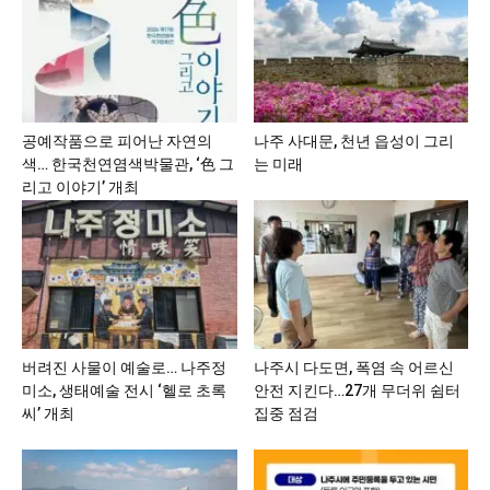
공예작품으로 피어난 자연의
나주 사대문, 천년 읍성이 그리
색… 한국천연염색박물관, ‘色 그
는 미래
리고 이야기’ 개최
버려진 사물이 예술로… 나주정
나주시 다도면, 폭염 속 어르신
미소, 생태예술 전시 ‘헬로 초록
안전 지킨다…27개 무더위 쉼터
씨’ 개최
집중 점검