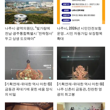
나주시·광역의원단, “빛가람에
나주시, 2026년 시민안전보험
전남·광주통합특별시 ‘전략청사’
운영…시민 자동가입·보장항목
두고 상생 도모해야”
확대
[기획연재-위대한 역사 마한 ⑮]
[기획연재-위대한 역사 마한 ⑭]
금동관 꼭대기에 꽂힌 세움 장식
나주 신촌리 금동관, 찬란한 영
의 비밀
광의 최고봉