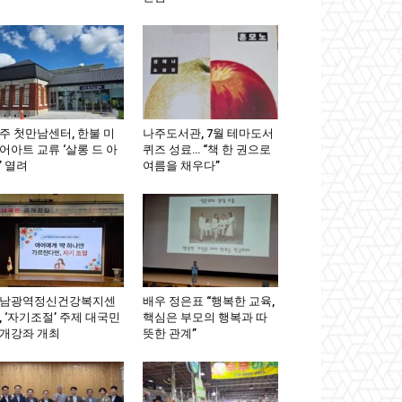
주 첫만남센터, 한불 미
나주도서관, 7월 테마도서
어아트 교류 ‘살롱 드 아
퀴즈 성료… “책 한 권으로
’ 열려
여름을 채우다”
남광역정신건강복지센
배우 정은표 “행복한 교육,
, ‘자기조절’ 주제 대국민
핵심은 부모의 행복과 따
개강좌 개최
뜻한 관계”