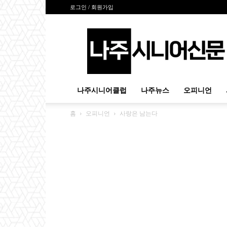
로그인 / 회원가입
나
주
시
니
어
신
나주시니어클럽
나주뉴스
오피니언
문
홈
오피니언
사랑은 남는다