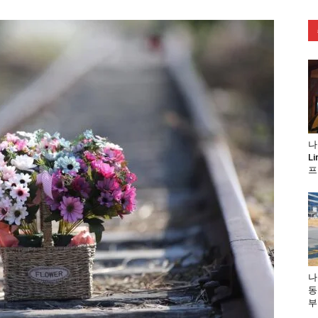
나
L
프
나
동
부