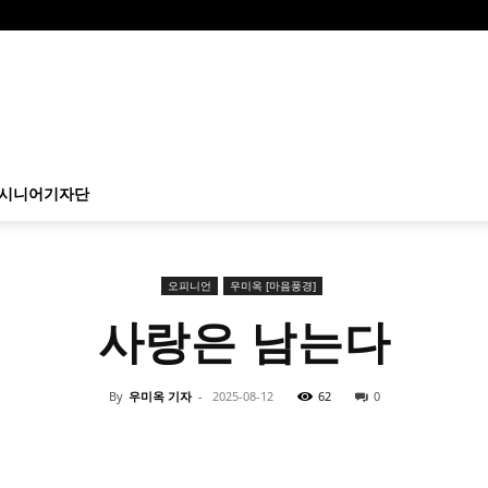
시니어기자단
오피니언
우미옥 [마음풍경]
사랑은 남는다
By
우미옥 기자
-
2025-08-12
62
0