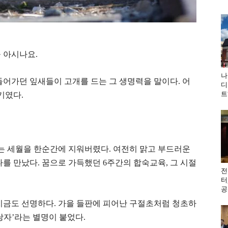
 아시나요.
나
들어가던 잎새들이 고개를 드는 그 생명력을 말이다. 어
디
트
기였다.
는 세월을 한순간에 지워버렸다. 여전히 맑고 부드러운
나를 만났다. 꿈으로 가득했던 6주간의 합숙교육, 그 시절
전
터
공
지금도 선명하다. 가을 들판에 피어난 구절초처럼 청초하
낭자’라는 별명이 붙었다.