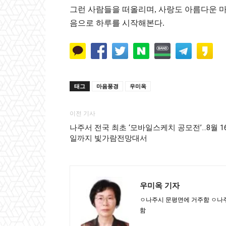
그런 사람들을 떠올리며, 사랑도 아름다운 
음으로 하루를 시작해본다.
태그
마음풍경
우미옥
이전 기사
나주서 전국 최초 ‘모바일스케치 공모전’…8월 1
일까지 빛가람전망대서
우미옥 기자
ㅇ나주시 문평면에 거주함 ㅇ나
함