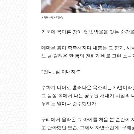
사진=픽사베이
가뭄에 목마른 땅이 첫 빗방울을 맞는 순간을
메마른 흙이 촉촉해지며 내뿜는 그 향기, 시
느 날 걸려온 한 통의 전화가 바로 그런 소나
“언니, 잘 지내지?”
수화기 너머로 흘러나온 목소리는 35년이라
그 음성 속에서 나는 공무원 새내기 시절의 
우리는 얼마나 순수했던가.
구례에서 올라온 그 아이를 처음 본 순간이 
고 단아했던 모습, 그래서 자연스럽게 ‘구례