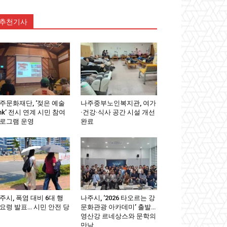
추천기사
주문화재단, ‘젖은 예술
나주중부노인복지관, 여가
ink’ 전시 연계 시민 참여
·건강·식사 공간 시설 개선
로그램 운영
완료
주시, 폭염 대비 6대 행
나주시, ‘2026 타오르는 강
요령 발표… 시민 안전 당
문화관광 아카데미’ 출발…
영산강 르네상스와 문학의
만남