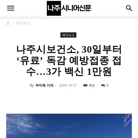
홈
메인뉴스
메인뉴스
나주시보건소, 30일부터
‘유료’ 독감 예방접종 접
수…3가 백신 1만원
By
우미옥 기자
-
2025-10-17
412
0