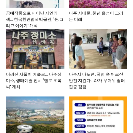
공예작품으로 피어난 자연의
나주 사대문, 천년 읍성이 그리
색… 한국천연염색박물관, ‘色 그
는 미래
리고 이야기’ 개최
버려진 사물이 예술로… 나주정
나주시 다도면, 폭염 속 어르신
미소, 생태예술 전시 ‘헬로 초록
안전 지킨다…27개 무더위 쉼터
씨’ 개최
집중 점검