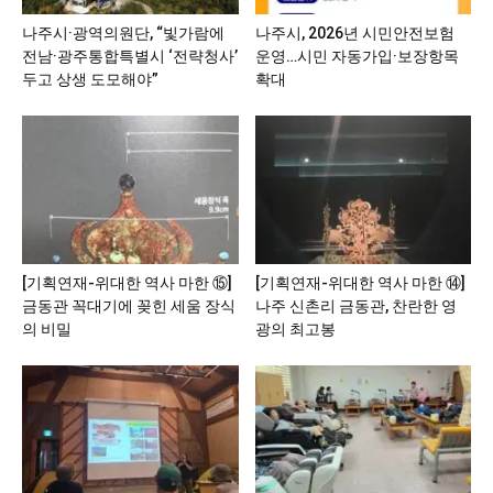
나주시·광역의원단, “빛가람에
나주시, 2026년 시민안전보험
전남·광주통합특별시 ‘전략청사’
운영…시민 자동가입·보장항목
두고 상생 도모해야”
확대
[기획연재-위대한 역사 마한 ⑮]
[기획연재-위대한 역사 마한 ⑭]
금동관 꼭대기에 꽂힌 세움 장식
나주 신촌리 금동관, 찬란한 영
의 비밀
광의 최고봉