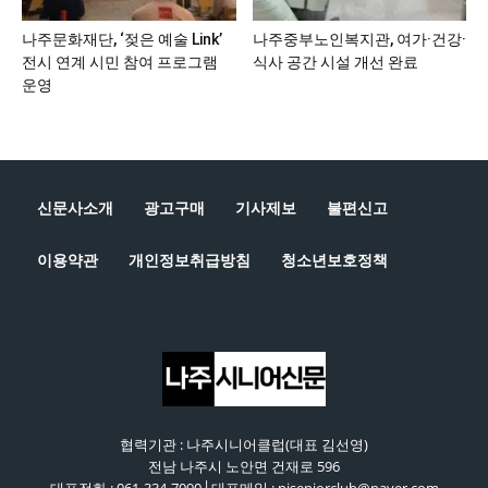
나주문화재단, ‘젖은 예술 Link’
나주중부노인복지관, 여가·건강·
전시 연계 시민 참여 프로그램
식사 공간 시설 개선 완료
운영
신문사소개
광고구매
기사제보
불편신고
이용약관
개인정보취급방침
청소년보호정책
협력기관 : 나주시니어클럽(대표 김선영)
전남 나주시 노안면 건재로 596
대표전화 : 061-334-7090│대표메일 : njseniorclub@naver.com