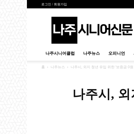
로그인 / 회원가입
나
주
시
니
어
신
나주시니어클럽
나주뉴스
오피니언
문
홈
나주뉴스
나주시, 외지 청년 유입 위한 ‘보증금 0원
나주시, 외