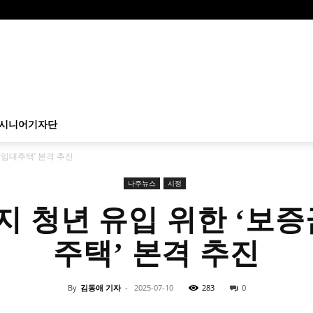
시니어기자단
 임대주택’ 본격 추진
나주뉴스
시정
지 청년 유입 위한 ‘보증
주택’ 본격 추진
By
김동애 기자
-
2025-07-10
283
0