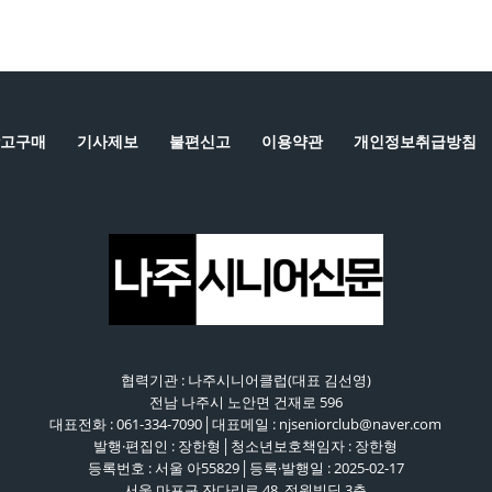
고구매
기사제보
불편신고
이용약관
개인정보취급방침
협력기관 : 나주시니어클럽(대표 김선영)
전남 나주시 노안면 건재로 596
대표전화 : 061-334-7090│대표메일 : njseniorclub@naver.com
발행·편집인 : 장한형│청소년보호책임자 : 장한형
등록번호 : 서울 아55829│등록·발행일 : 2025-02-17
서울 마포구 잔다리로 48. 정원빌딩 3층