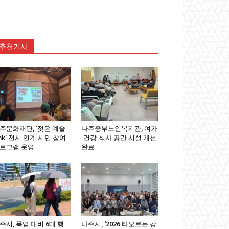
추천기사
주문화재단, ‘젖은 예술
나주중부노인복지관, 여가
ink’ 전시 연계 시민 참여
·건강·식사 공간 시설 개선
로그램 운영
완료
주시, 폭염 대비 6대 행
나주시, ‘2026 타오르는 강