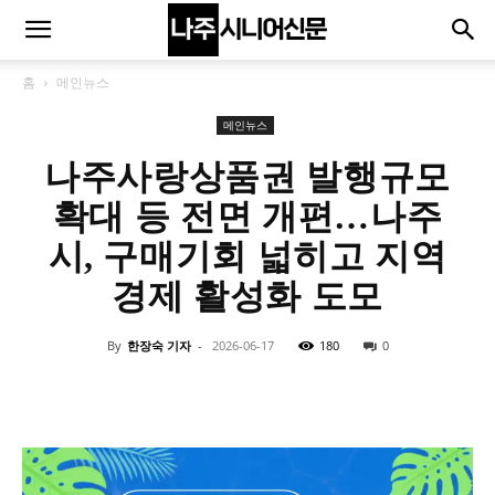
홈
메인뉴스
메인뉴스
나주사랑상품권 발행규모
확대 등 전면 개편…나주
시, 구매기회 넓히고 지역
경제 활성화 도모
By
한장숙 기자
-
2026-06-17
180
0