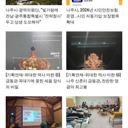
나주시·광역의원단, “빛가람에
나주시, 2026년 시민안전보험
전남·광주통합특별시 ‘전략청사’
운영…시민 자동가입·보장항목
두고 상생 도모해야”
확대
[기획연재-위대한 역사 마한 ⑮]
[기획연재-위대한 역사 마한 ⑭]
금동관 꼭대기에 꽂힌 세움 장식
나주 신촌리 금동관, 찬란한 영
의 비밀
광의 최고봉