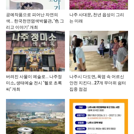
공예작품으로 피어난 자연의
나주 사대문, 천년 읍성이 그리
색… 한국천연염색박물관, ‘色 그
는 미래
리고 이야기’ 개최
버려진 사물이 예술로… 나주정
나주시 다도면, 폭염 속 어르신
미소, 생태예술 전시 ‘헬로 초록
안전 지킨다…27개 무더위 쉼터
씨’ 개최
집중 점검