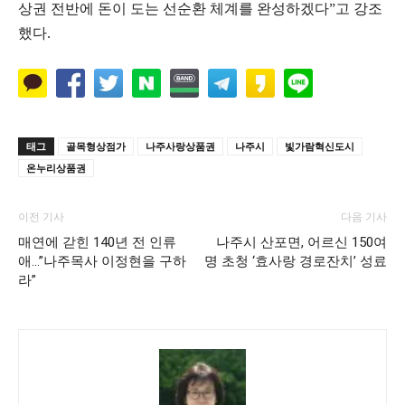
상권 전반에 돈이 도는 선순환 체계를 완성하겠다”고 강조
했다.
태그
골목형상점가
나주사랑상품권
나주시
빛가람혁신도시
온누리상품권
이전 기사
다음 기사
매연에 갇힌 140년 전 인류
나주시 산포면, 어르신 150여
애…”나주목사 이정현을 구하
명 초청 ‘효사랑 경로잔치’ 성료
라”