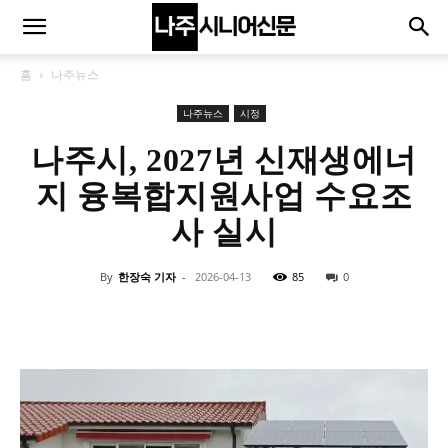
홈
나주뉴스
나주뉴스
시정
나주시, 2027년 신재생에너
지 융복합지원사업 수요조
사 실시
By
한장숙 기자
-
2026-04-13
85
0