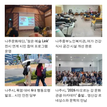
나주문화재단, ‘젖은 예술 Link’
나주중부노인복지관, 여가·건강·
전시 연계 시민 참여 프로그램
식사 공간 시설 개선 완료
운영
나주시, 폭염 대비 6대 행동요령
나주시, ‘2026 타오르는 강 문화
발표… 시민 안전 당부
관광 아카데미’ 출발… 영산강 르
네상스와 문학의 만남