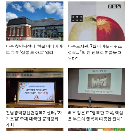
나주 첫만남센터, 한불 미디어아
나주도서관, 7월 테마도서퀴즈
트 교류 ‘살롱 드 아트’ 열려
성료… “책 한 권으로 여름을 채
우다”
전남광역정신건강복지센터, ‘자
배우 정은표 “행복한 교육, 핵심
기조절’ 주제 대국민 공개강좌
은 부모의 행복과 따뜻한 관계”
개최