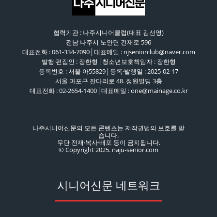
협력기관 : 나주시니어클럽(대표 김선영)
전남 나주시 노안면 건재로 596
대표전화 : 061-334-7090│대표메일 : njseniorclub@naver.com
발행·편집인 : 장한형│청소년보호책임자 : 장한형
등록번호 : 서울 아55829│등록·발행일 : 2025-02-17
서울 마포구 잔다리로 48. 정원빌딩 3층
대표전화 : 02-2654-1400│대표메일 : one@mainage.co.kr
나주시니어신문의 모든 콘텐츠는 저작권법의 보호를 받
습니다.
무단 전재·복사·배포 등이 금지됩니다.
© Copyright 2025. naju-senior.com
시니어신문 네트워크