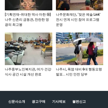
[기획연재-위대한 역사 마한 ⑭]
나주문화재단, ‘젖은 예술 Link’
나주 신촌리 금동관, 찬란한 영
전시 연계 시민 참여 프로그램
광의 최고봉
운영
나주중부노인복지관, 여가·건강·
나주시, 폭염 대비 6대 행동요령
식사 공간 시설 개선 완료
발표… 시민 안전 당부
신문사소개
광고구매
기사제보
불편신고