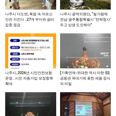
나주시 다도면, 폭염 속 어르신
나주시·광역의원단, “빛가람에
안전 지킨다…27개 무더위 쉼터
전남·광주통합특별시 ‘전략청사’
집중 점검
두고 상생 도모해야”
나주시, 2026년 시민안전보험
[기획연재-위대한 역사 마한 ⑮]
운영…시민 자동가입·보장항목
금동관 꼭대기에 꽂힌 세움 장식
확대
의 비밀