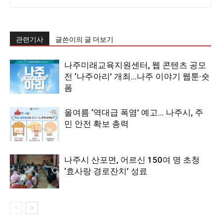
관련기사
글쓴이의 글 더보기
나주미래교육지원센터, 웹 콘텐츠 공모
전 ‘나주아리’ 개최…나주 이야기 웹툰·숏
폼
올여름 ‘역대급 폭염’ 예고… 나주시, 주
민 안전 확보 총력
나주시 산포면, 어르신 150여 명 초청
‘효사랑 경로잔치’ 성료