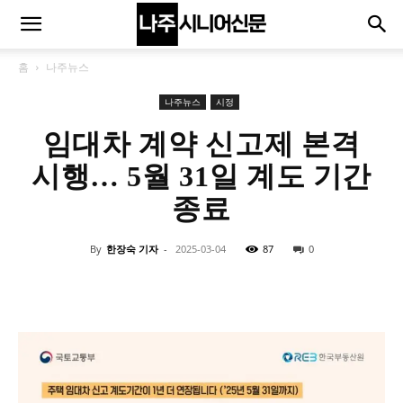
홈
나주뉴스
나주뉴스
시정
임대차 계약 신고제 본격
시행… 5월 31일 계도 기간
종료
By
한장숙 기자
-
2025-03-04
87
0