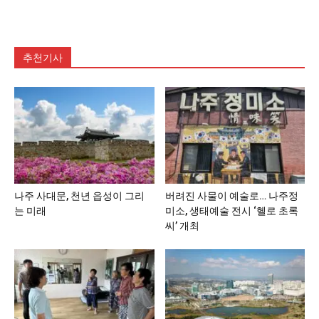
추천기사
나주 사대문, 천년 읍성이 그리
버려진 사물이 예술로… 나주정
는 미래
미소, 생태예술 전시 ‘헬로 초록
씨’ 개최