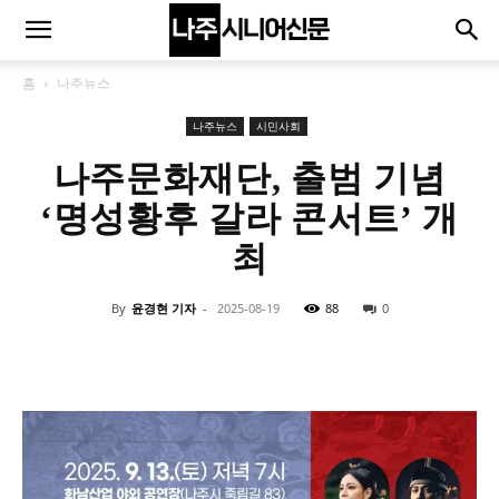
홈
나주뉴스
나주뉴스
시민사회
나주문화재단, 출범 기념
‘명성황후 갈라 콘서트’ 개
최
By
윤경현 기자
-
2025-08-19
88
0