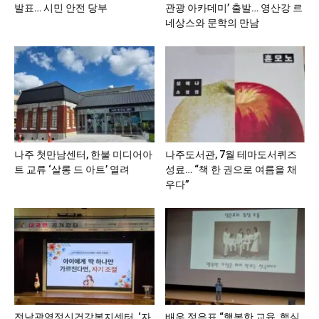
발표… 시민 안전 당부
관광 아카데미’ 출발… 영산강 르
네상스와 문학의 만남
나주 첫만남센터, 한불 미디어아
나주도서관, 7월 테마도서퀴즈
트 교류 ‘살롱 드 아트’ 열려
성료… “책 한 권으로 여름을 채
우다”
전남광역정신건강복지센터, ‘자
배우 정은표 “행복한 교육, 핵심