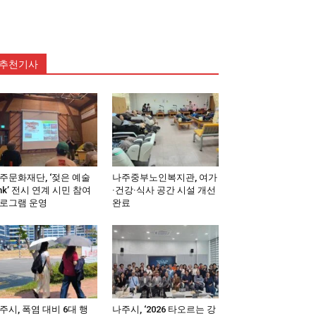
추천기사
주문화재단, ‘젖은 예술
나주중부노인복지관, 여가
ink’ 전시 연계 시민 참여
·건강·식사 공간 시설 개선
로그램 운영
완료
주시, 폭염 대비 6대 행
나주시, ‘2026 타오르는 강