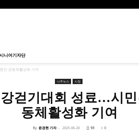
시니어기자단
증진·공동체활성화 기여
나주뉴스
시정
건강걷기대회 성료…시민
동체활성화 기여
By
윤경현 기자
-
2025-06-20
93
0