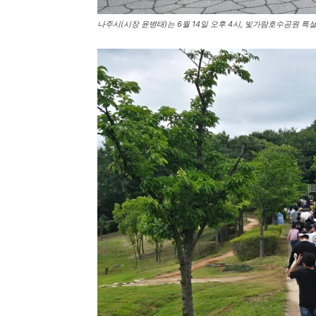
나주시(시장 윤병태)는 6월 14일 오후 4시, 빛가람호수공원 특