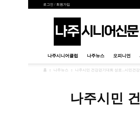
로그인 / 회원가입
나
주
시
니
어
신
나주시니어클럽
나주뉴스
오피니언
문
홈
나주뉴스
나주시민 건강걷기대회 성료…시민건강
나주시민 