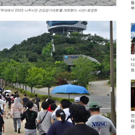
동
부
설무대에서 ‘2025 나주시민 건강걷기대회’를 개최했다. 사진=윤경현
나
디
트
전
터
공