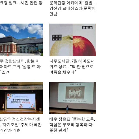
요령 발표… 시민 안전 당
문화관광 아카데미’ 출발…
영산강 르네상스와 문학의
만남
주 첫만남센터, 한불 미
나주도서관, 7월 테마도서
어아트 교류 ‘살롱 드 아
퀴즈 성료… “책 한 권으로
’ 열려
여름을 채우다”
남광역정신건강복지센
배우 정은표 “행복한 교육,
, ‘자기조절’ 주제 대국민
핵심은 부모의 행복과 따
개강좌 개최
뜻한 관계”