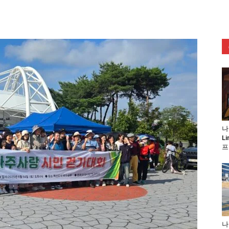
나
L
프
나