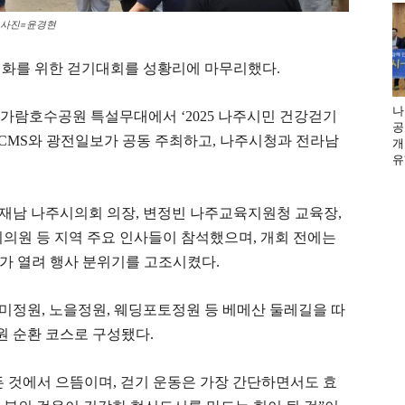
 사진=윤경현
성화를 위한 걷기대회를 성황리에 마무리했다.
나
, 빛가람호수공원 특설무대에서 ‘2025 나주시민 건강걷기
공
현CMS와 광전일보가 공동 주최하고, 나주시청과 전라남
개
유
재남 나주시의회 의장, 변정빈 나주교육지원청 교육장,
의원 등 지역 주요 인사들이 참석했으며, 개회 전에는
가 열려 행사 분위기를 고조시켰다.
 장미정원, 노을정원, 웨딩포토정원 등 베메산 둘레길을 따
 순환 코스로 구성됐다.
 것에서 으뜸이며, 걷기 운동은 가장 간단하면서도 효