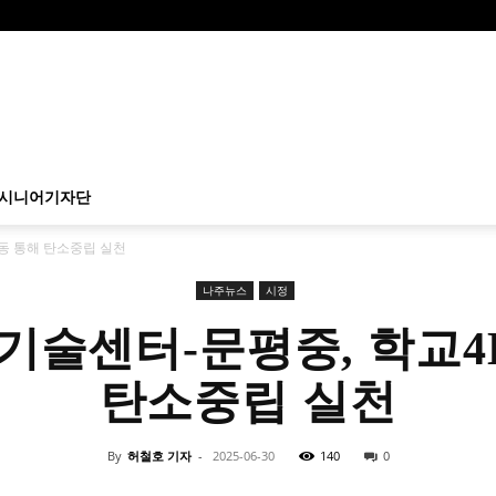
시니어기자단
동 통해 탄소중립 실천
나주뉴스
시정
술센터-문평중, 학교4
탄소중립 실천
By
허철호 기자
-
2025-06-30
140
0