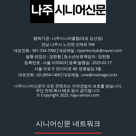
협력기관 : 나주시니어클럽(대표 김선영)
전남 나주시 노안면 건재로 596
대표전화 : 061-334-7090│대표메일 : njseniorclub@naver.com
발행·편집인 : 장한형│청소년보호책임자 : 장한형
등록번호 : 서울 아55829│등록·발행일 : 2025-02-17
서울 마포구 잔다리로 48. 정원빌딩 3층
대표전화 : 02-2654-1400│대표메일 : one@mainage.co.kr
나주시니어신문의 모든 콘텐츠는 저작권법의 보호를 받습니다.
무단 전재·복사·배포 등이 금지됩니다.
© Copyright 2025. naju-senior.com
시니어신문 네트워크