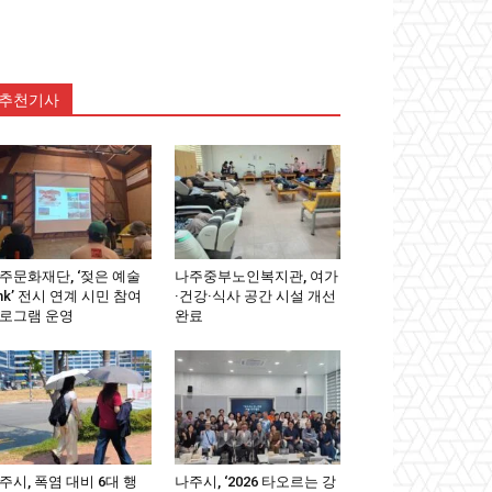
추천기사
주문화재단, ‘젖은 예술
나주중부노인복지관, 여가
ink’ 전시 연계 시민 참여
·건강·식사 공간 시설 개선
로그램 운영
완료
주시, 폭염 대비 6대 행
나주시, ‘2026 타오르는 강