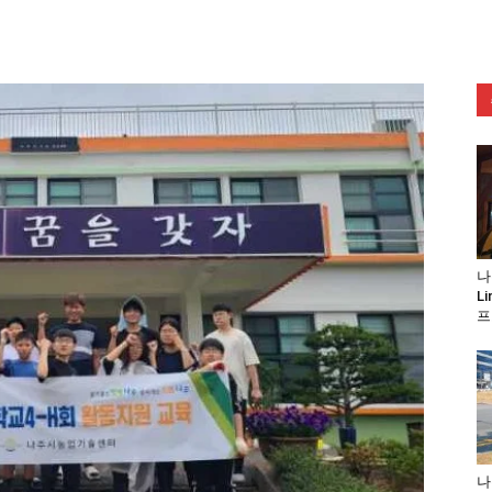
나
L
프
나