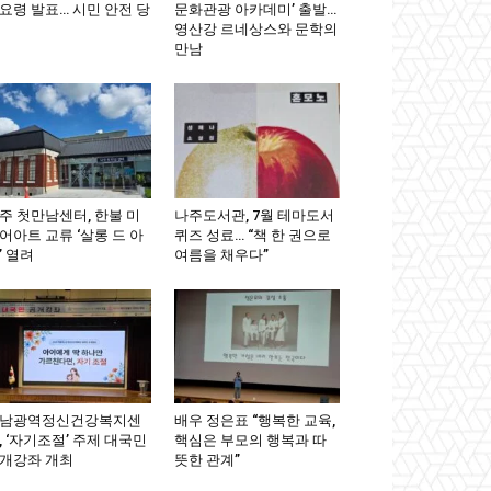
요령 발표… 시민 안전 당
문화관광 아카데미’ 출발…
영산강 르네상스와 문학의
만남
주 첫만남센터, 한불 미
나주도서관, 7월 테마도서
어아트 교류 ‘살롱 드 아
퀴즈 성료… “책 한 권으로
’ 열려
여름을 채우다”
남광역정신건강복지센
배우 정은표 “행복한 교육,
, ‘자기조절’ 주제 대국민
핵심은 부모의 행복과 따
개강좌 개최
뜻한 관계”