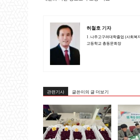
허철호 기자
1 .나주고구려대학졸업 (사회복지과)
고등학교 총동문회장
관련기사
글쓴이의 글 더보기