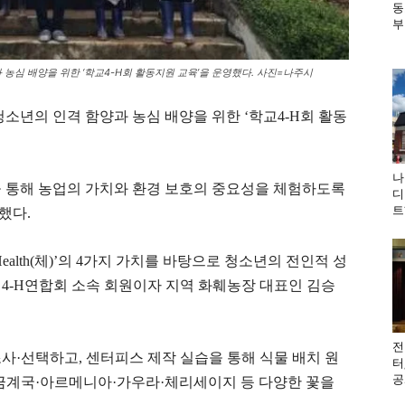
동
부
심 배양을 위한 ‘학교4-H회 활동지원 교육’을 운영했다. 사진=나주시
년의 인격 함양과 농심 배양을 위한 ‘학교4-H회 활동
나
을 통해 농업의 가치와 환경 보호의 중요성을 체험하도록
디
트
했다.
(노)·Health(체)’의 4가지 가치를 바탕으로 청소년의 전인적 성
4-H연합회 소속 회원이자 지역 화훼농장 대표인 김승
전
사·선택하고, 센터피스 제작 실습을 통해 식물 배치 원
터
공
겹금계국·아르메니아·가우라·체리세이지 등 다양한 꽃을