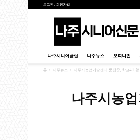
로그인 / 회원가입
나
주
시
니
어
신
나주시니어클럽
나주뉴스
오피니언
문
홈
나주뉴스
나주시농업기술센터-문평중, 학교4H 활
나주시농업기