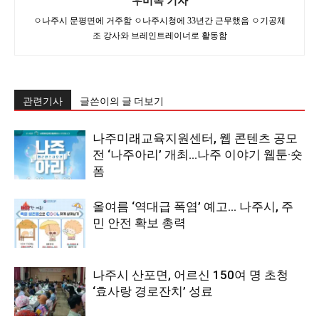
ㅇ나주시 문평면에 거주함 ㅇ나주시청에 33년간 근무했음 ㅇ기공체
조 강사와 브레인트레이너로 활동함
관련기사
글쓴이의 글 더보기
나주미래교육지원센터, 웹 콘텐츠 공모
전 ‘나주아리’ 개최…나주 이야기 웹툰·숏
폼
올여름 ‘역대급 폭염’ 예고… 나주시, 주
민 안전 확보 총력
나주시 산포면, 어르신 150여 명 초청
‘효사랑 경로잔치’ 성료