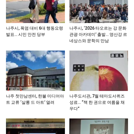
나주시, 폭염 대비 6대 행동요령
나주시, ‘2026 타오르는 강 문화
발표… 시민 안전 당부
관광 아카데미’ 출발… 영산강 르
네상스와 문학의 만남
나주 첫만남센터, 한불 미디어아
나주도서관, 7월 테마도서퀴즈
트 교류 ‘살롱 드 아트’ 열려
성료… “책 한 권으로 여름을 채
우다”