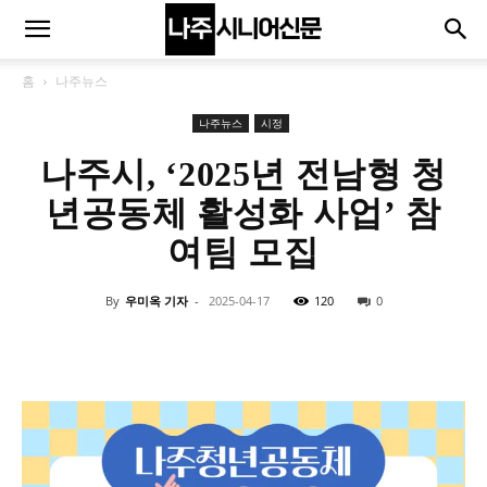
홈
나주뉴스
나주뉴스
시정
나주시, ‘2025년 전남형 청
년공동체 활성화 사업’ 참
여팀 모집
By
우미옥 기자
-
2025-04-17
120
0