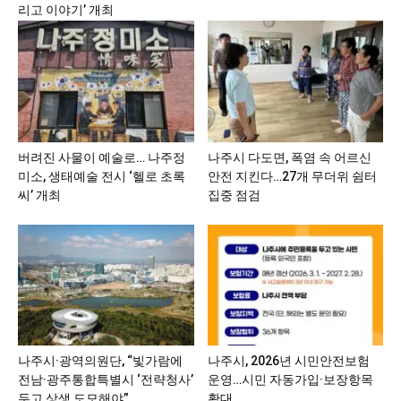
리고 이야기’ 개최
버려진 사물이 예술로… 나주정
나주시 다도면, 폭염 속 어르신
미소, 생태예술 전시 ‘헬로 초록
안전 지킨다…27개 무더위 쉼터
씨’ 개최
집중 점검
나주시·광역의원단, “빛가람에
나주시, 2026년 시민안전보험
전남·광주통합특별시 ‘전략청사’
운영…시민 자동가입·보장항목
두고 상생 도모해야”
확대