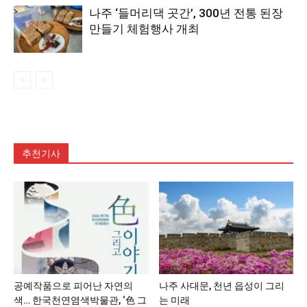
나주 ‘들머리댁 곳간’, 300년 전통 된장
만들기 체험행사 개최
추천기사
공예작품으로 피어난 자연의
나주 사대문, 천년 읍성이 그리
색… 한국천연염색박물관, ‘色 그
는 미래