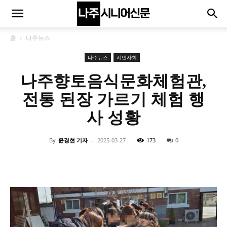
홈
나주뉴스
나주뉴스
시민사회
나주향토음식문화체험관,
전통 된장 가르기 체험 행
사 성황
By
윤경현 기자
-
2025-03-27
173
0