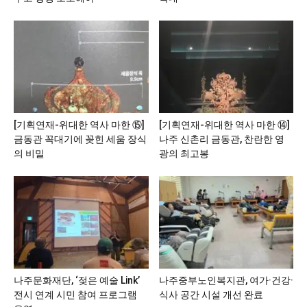
[기획연재-위대한 역사 마한 ⑮]
[기획연재-위대한 역사 마한 ⑭]
금동관 꼭대기에 꽂힌 세움 장식
나주 신촌리 금동관, 찬란한 영
의 비밀
광의 최고봉
나주문화재단, ‘젖은 예술 Link’
나주중부노인복지관, 여가·건강·
전시 연계 시민 참여 프로그램
식사 공간 시설 개선 완료