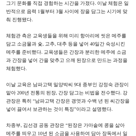
그기 문화를 직접 경험하는 시간을 가졌다. 이날 체험은 일
반적으로 음력 1월부터 3월 사이에 장을 담그는 시기에 맞
춰 진행됐다.
체험관 측은 교육생들을 위해 미리 항아리에 씻은 메주를
담고 소금물과 숯, 고추, 대추 등을 넣어 40일간 숙성시킨
메주를 준비했다. 교육생들은 간장과 분리한 메주에 소금
과 간장을 넣어 간을 맞추고 으깨 된장으로 만드는 과정을
체험했다.
이날 교육은 남파고택 밀양박씨 9대 종부인 강정숙 관장이
맡아 200년 전통의 된장, 간장 담그는 비법을 전수했다. 강
관장은 특히 “남파고택 간장은 갱엿과 수백 년 된 씨간장을
넣어 끓여서 보관하는 것이 특징”이라고 설명했다.
차종부, 김선경 공동 관장은 “된장은 가마솥에 콩을 삶아
메주를 띄우고 10년 된 소금을 사용하여 담아 장독에서 일