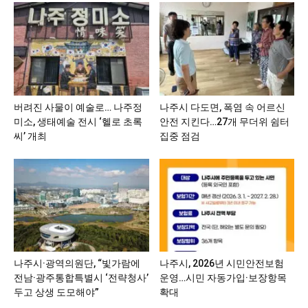
버려진 사물이 예술로… 나주정
나주시 다도면, 폭염 속 어르신
미소, 생태예술 전시 ‘헬로 초록
안전 지킨다…27개 무더위 쉼터
씨’ 개최
집중 점검
나주시·광역의원단, “빛가람에
나주시, 2026년 시민안전보험
전남·광주통합특별시 ‘전략청사’
운영…시민 자동가입·보장항목
두고 상생 도모해야”
확대