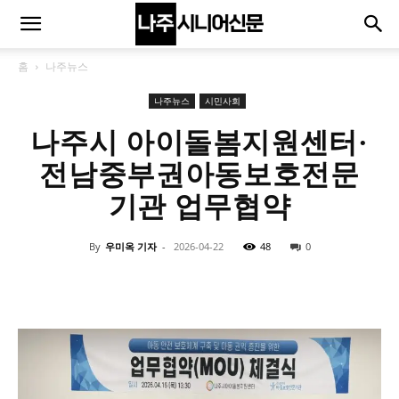
홈
나주뉴스
나주뉴스
시민사회
나주시 아이돌봄지원센터·
전남중부권아동보호전문
기관 업무협약
By
우미옥 기자
-
2026-04-22
48
0