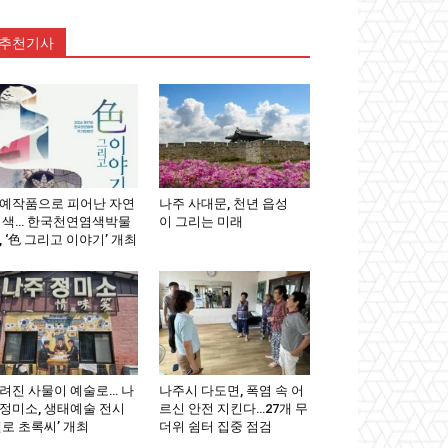
추천기사
예작품으로 피어난 자연
나주 사대문, 천년 읍성
 색… 한국천연염색박물
이 그리는 미래
, ‘色 그리고 이야기’ 개최
려진 사물이 예술로… 나
나주시 다도면, 폭염 속 어
정미소, 생태예술 전시
르신 안전 지킨다…27개 무
헬로 초록씨’ 개최
더위 쉼터 집중 점검