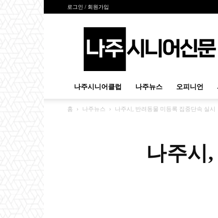
로그인 / 회원가입
나
주
시
니
어
신
나주시니어클럽
나주뉴스
오피니언
문
홈
나주뉴스
나주시, 반려동물 미등록 집중단속 실시
나주시,