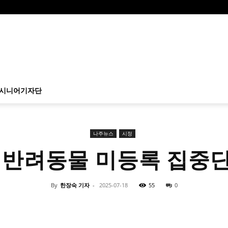
시니어기자단
나주뉴스
시정
 반려동물 미등록 집중
By
한장숙 기자
-
2025-07-18
55
0