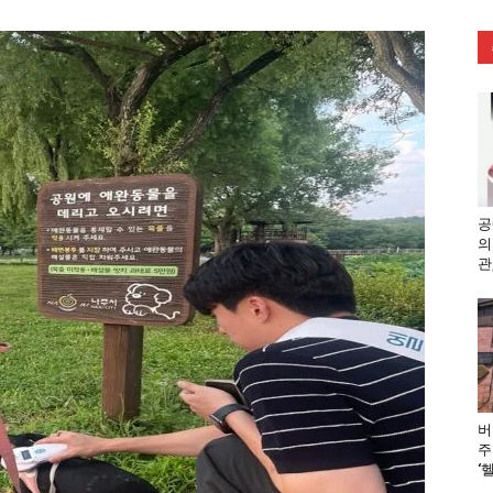
공
의
관
버
주
‘