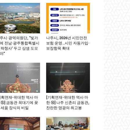
주시·광역의원단, “빛가
나주시, 2026년 시민안전
에 전남·광주통합특별시
보험 운영…시민 자동가입·
전략청사’ 두고 상생 도모
보장항목 확대
야”
기획연재-위대한 역사 마
[기획연재-위대한 역사 마
 ⑮] 금동관 꼭대기에 꽂
한 ⑭] 나주 신촌리 금동관,
 세움 장식의 비밀
찬란한 영광의 최고봉