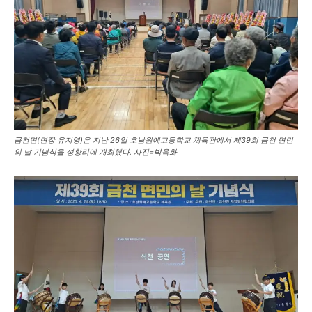
금천면(면장 유지영)은 지난 26일 호남원예고등학교 체육관에서 제39회 금천 면민
의 날 기념식을 성황리에 개최했다. 사진=박옥화