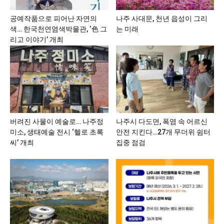
공예작품으로 피어난 자연의
나주 사대문, 천년 읍성이 그리
색… 한국천연염색박물관, ‘色 그
는 미래
리고 이야기’ 개최
버려진 사물이 예술로… 나주정
나주시 다도면, 폭염 속 어르신
미소, 생태예술 전시 ‘헬로 초록
안전 지킨다…27개 무더위 쉼터
씨’ 개최
집중 점검