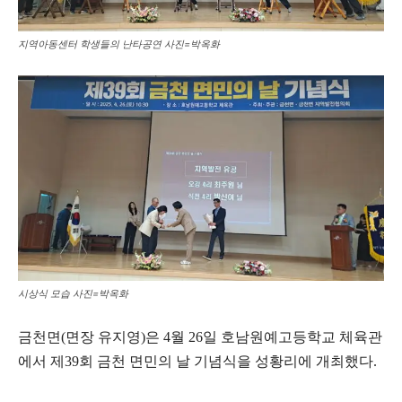
지역아동센터 학생들의 난타공연 사진=박옥화
시상식 모습 사진=박옥화
금천면(면장 유지영)은 4월 26일 호남원예고등학교 체육관
에서 제39회 금천 면민의 날 기념식을 성황리에 개최했다.