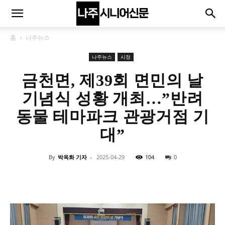
홈
나주뉴스
나주뉴스
시정
금천면, 제39회 면민의 날
기념식 성황 개최…”반려
동물 테마파크 관광거점 기
대”
By
박옥화 기자
-
2025-04-29
104
0