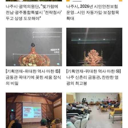
나주시·광역의원단, “빛가람에
나주시, 2026년 시민안전보험
전남·광주통합특별시 ‘전략청사’
운영…시민 자동가입·보장항목
두고 상생 도모해야”
확대
[기획연재-위대한 역사 마한 ⑮]
[기획연재-위대한 역사 마한 ⑭]
금동관 꼭대기에 꽂힌 세움 장식
나주 신촌리 금동관, 찬란한 영
의 비밀
광의 최고봉