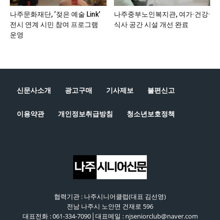
나주문화재단, ‘젖은 예술 Link’
나주중부노인복지관, 여가·건강·
전시 연계 시민 참여 프로그램
식사 공간 시설 개선 완료
운영
신문사소개
광고구매
기사제보
불편신고
이용약관
개인정보취급방침
청소년보호정책
협력기관 : 나주시니어클럽(대표 김선영)
전남 나주시 노안면 건재로 596
대표전화 : 061-334-7090│대표메일 : njseniorclub@naver.com