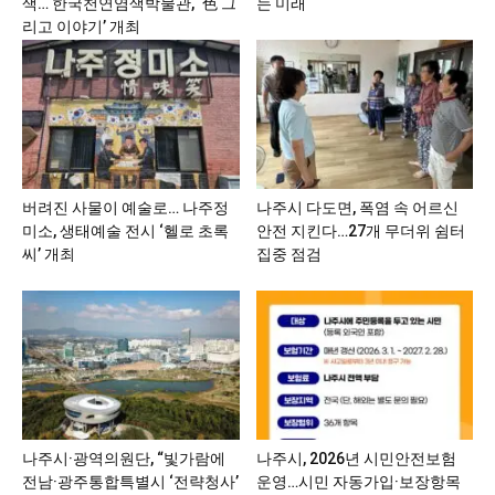
색… 한국천연염색박물관, ‘色 그
는 미래
리고 이야기’ 개최
버려진 사물이 예술로… 나주정
나주시 다도면, 폭염 속 어르신
미소, 생태예술 전시 ‘헬로 초록
안전 지킨다…27개 무더위 쉼터
씨’ 개최
집중 점검
나주시·광역의원단, “빛가람에
나주시, 2026년 시민안전보험
전남·광주통합특별시 ‘전략청사’
운영…시민 자동가입·보장항목