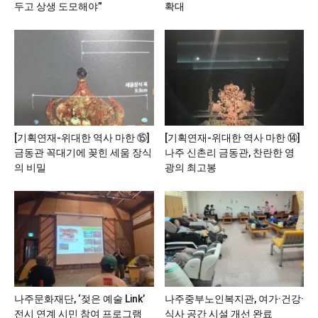
두고 상생 도모해야”
확대
[기획연재-위대한 역사 마한 ⑮]
[기획연재-위대한 역사 마한 ⑭]
금동관 꼭대기에 꽂힌 세움 장식
나주 신촌리 금동관, 찬란한 영
의 비밀
광의 최고봉
나주문화재단, ‘젖은 예술 Link’
나주중부노인복지관, 여가·건강·
전시 연계 시민 참여 프로그램
식사 공간 시설 개선 완료