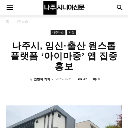
홈
나주뉴스
나주뉴스
시정
나주시, 임신·출산 원스톱
플랫폼 ‘아이마중’ 앱 집중
홍보
By
안행자 기자
-
2025-08-21
42
0