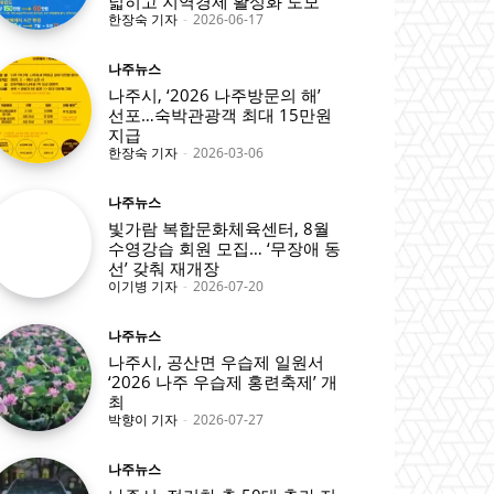
넓히고 지역경제 활성화 도모
한장숙 기자
-
2026-06-17
나주뉴스
나주시, ‘2026 나주방문의 해’
선포…숙박관광객 최대 15만원
지급
한장숙 기자
-
2026-03-06
나주뉴스
빛가람 복합문화체육센터, 8월
수영강습 회원 모집… ‘무장애 동
선’ 갖춰 재개장
이기병 기자
-
2026-07-20
나주뉴스
나주시, 공산면 우습제 일원서
‘2026 나주 우습제 홍련축제’ 개
최
박향이 기자
-
2026-07-27
나주뉴스