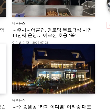
나주뉴스
사업
나주시니어클럽, 경로당 무료급식 사업
14년째 운영… 어르신 호응 ‘쑥’
이기병 기자
-
2026-07-22
나주뉴스
강습
나주 송월동 ‘카페 이디엘’ 이리중 대표,