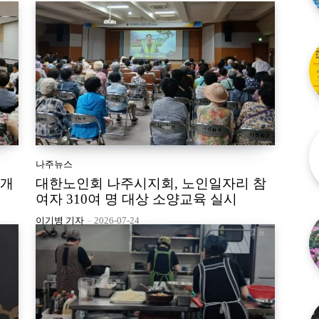
나주뉴스
 개
대한노인회 나주시지회, 노인일자리 참
여자 310여 명 대상 소양교육 실시
이기병 기자
-
2026-07-24