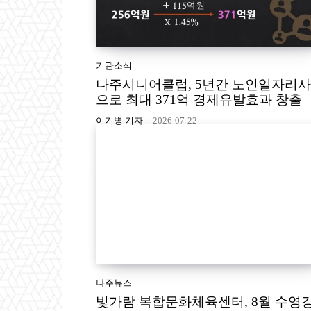
기관소식
나주시니어클럽, 5년간 노인일자리
으로 최대 371억 경제유발효과 창출
이기병 기자
-
2026-07-22
나주뉴스
빛가람 복합문화체육센터, 8월 수영