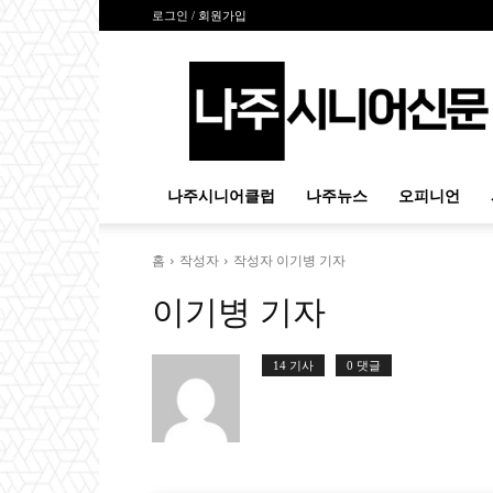
로그인 / 회원가입
나
주
시
니
어
신
나주시니어클럽
나주뉴스
오피니언
문
홈
작성자
작성자 이기병 기자
이기병 기자
14 기사
0 댓글