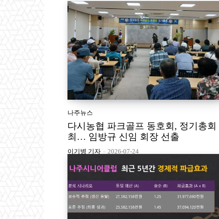
나주뉴스
다시농협 파크골프 동호회, 정기총회
최… 임방규 신임 회장 선출
이기병 기자
-
2026-07-24