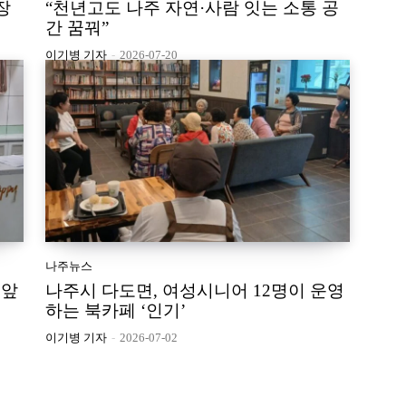
장
“천년고도 나주 자연·사람 잇는 소통 공
간 꿈꿔”
이기병 기자
-
2026-07-20
나주뉴스
 앞
나주시 다도면, 여성시니어 12명이 운영
하는 북카페 ‘인기’
이기병 기자
-
2026-07-02