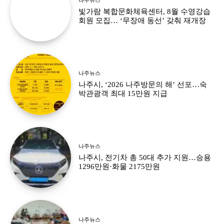
빛가람 복합문화체육센터, 8월 수영강습
회원 모집… ‘무장애 동선’ 갖춰 재개장
나주뉴스
나주시, ‘2026 나주방문의 해’ 선포…숙
박관광객 최대 15만원 지급
나주뉴스
나주시, 전기차 총 50대 추가 지원…승용
1296만원·화물 2175만원
나주뉴스