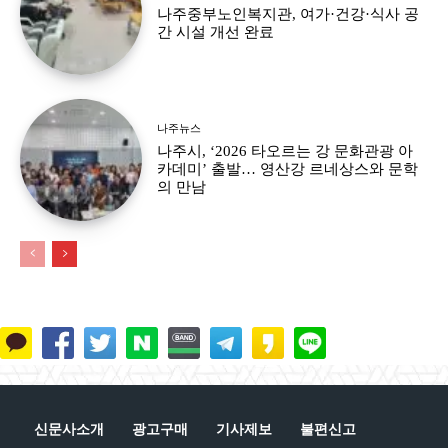
나주중부노인복지관, 여가·건강·식사 공
간 시설 개선 완료
나주뉴스
나주시, ‘2026 타오르는 강 문화관광 아
카데미’ 출발… 영산강 르네상스와 문학
의 만남
신문사소개
광고구매
기사제보
불편신고