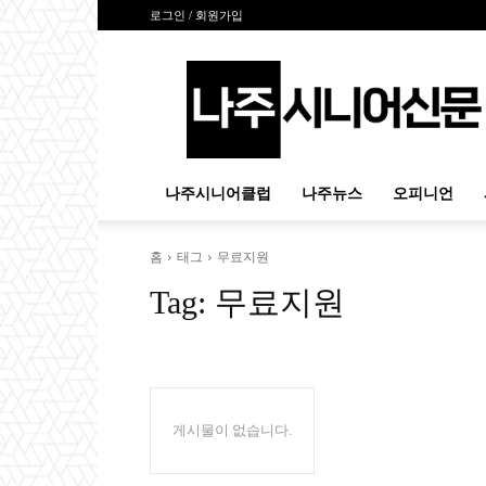
로그인 / 회원가입
나
주
시
니
어
신
나주시니어클럽
나주뉴스
오피니언
문
홈
태그
무료지원
Tag:
무료지원
게시물이 없습니다.