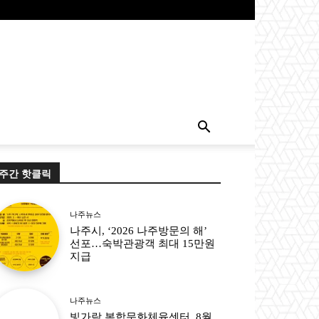
주간 핫클릭
나주뉴스
나주시, ‘2026 나주방문의 해’
선포…숙박관광객 최대 15만원
지급
나주뉴스
빛가람 복합문화체육센터, 8월