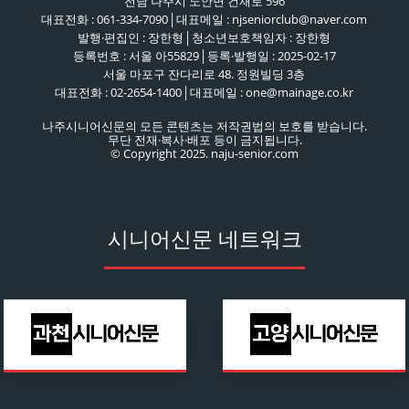
전남 나주시 노안면 건재로 596
대표전화 : 061-334-7090│대표메일 : njseniorclub@naver.com
발행·편집인 : 장한형│청소년보호책임자 : 장한형
등록번호 : 서울 아55829│등록·발행일 : 2025-02-17
서울 마포구 잔다리로 48. 정원빌딩 3층
대표전화 : 02-2654-1400│대표메일 : one@mainage.co.kr
나주시니어신문의 모든 콘텐츠는 저작권법의 보호를 받습니다.
무단 전재·복사·배포 등이 금지됩니다.
© Copyright 2025. naju-senior.com
시니어신문 네트워크