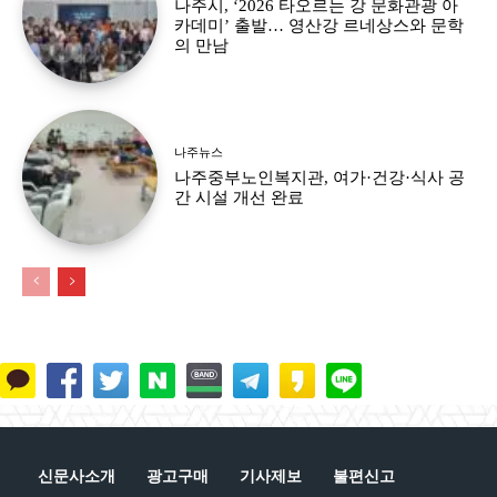
나주시, ‘2026 타오르는 강 문화관광 아
카데미’ 출발… 영산강 르네상스와 문학
의 만남
나주뉴스
나주중부노인복지관, 여가·건강·식사 공
간 시설 개선 완료
신문사소개
광고구매
기사제보
불편신고