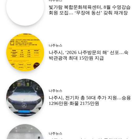
빛가람 복합문화체육센터, 8월 수영강습
회원 모집… ‘무장애 동선’ 갖춰 재개장
나주뉴스
나주시, ‘2026 나주방문의 해’ 선포…숙
박관광객 최대 15만원 지급
나주뉴스
나주시, 전기차 총 50대 추가 지원…승용
1296만원·화물 2175만원
나주뉴스