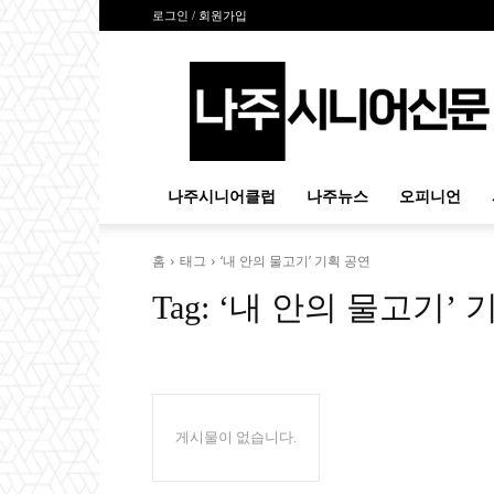
로그인 / 회원가입
나
주
시
니
어
신
나주시니어클럽
나주뉴스
오피니언
문
홈
태그
‘내 안의 물고기’ 기획 공연
Tag:
‘내 안의 물고기’ 
게시물이 없습니다.