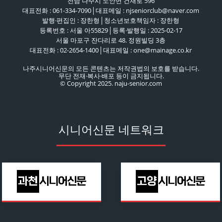
전남 나주시 노안면 건재로 596
대표전화 : 061-334-7090│대표메일 : njseniorclub@naver.com
발행·편집인 : 장한형│청소년보호책임자 : 장한형
등록번호 : 서울 아55829│등록·발행일 : 2025-02-17
서울 마포구 잔다리로 48. 정원빌딩 3층
대표전화 : 02-2654-1400│대표메일 : one@mainage.co.kr
나주시니어신문의 모든 콘텐츠는 저작권법의 보호를 받습니다.
무단 전재·복사·배포 등이 금지됩니다.
© Copyright 2025. naju-senior.com
시니어신문 네트워크