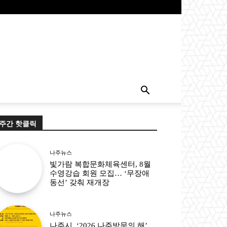
주간 핫클릭
나주뉴스
빛가람 복합문화체육센터, 8월
수영강습 회원 모집… ‘무장애
동선’ 갖춰 재개장
나주뉴스
나주시, ‘2026 나주방문의 해’