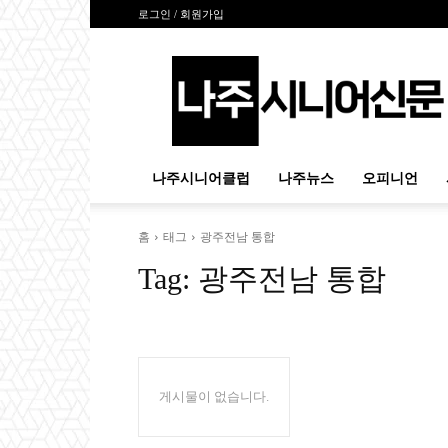
로그인 / 회원가입
나
주
시
니
어
신
나주시니어클럽
나주뉴스
오피니언
문
홈
태그
광주전남 통합
Tag:
광주전남 통합
게시물이 없습니다.