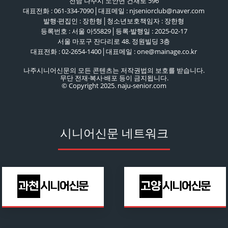
전남 나주시 노안면 건재로 596
대표전화 : 061-334-7090│대표메일 : njseniorclub@naver.com
발행·편집인 : 장한형│청소년보호책임자 : 장한형
등록번호 : 서울 아55829│등록·발행일 : 2025-02-17
서울 마포구 잔다리로 48. 정원빌딩 3층
대표전화 : 02-2654-1400│대표메일 : one@mainage.co.kr
나주시니어신문의 모든 콘텐츠는 저작권법의 보호를 받습니다.
무단 전재·복사·배포 등이 금지됩니다.
© Copyright 2025. naju-senior.com
시니어신문 네트워크