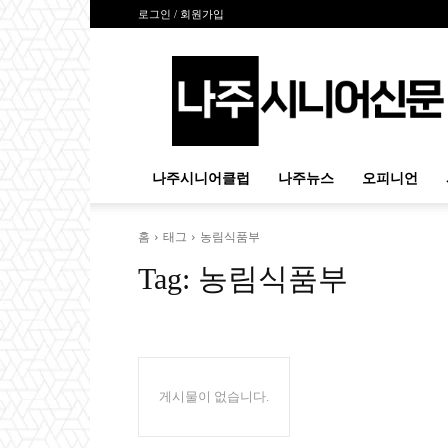
로그인 / 회원가입
나
주
시
니
어
신
나주시니어클럽
나주뉴스
오피니언
문
홈
태그
농림식품부
Tag:
농림식품부
게시물이 없습니다.