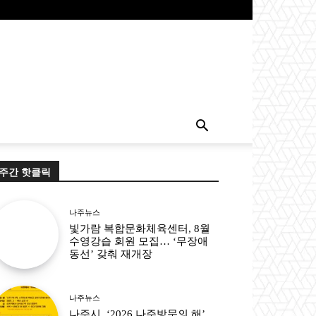
주간 핫클릭
나주뉴스
빛가람 복합문화체육센터, 8월
수영강습 회원 모집… ‘무장애
동선’ 갖춰 재개장
나주뉴스
나주시, ‘2026 나주방문의 해’