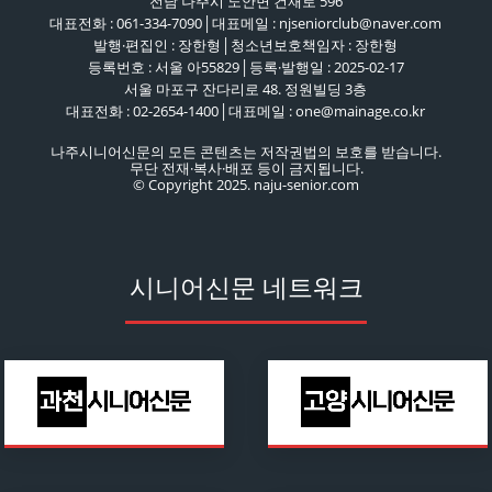
전남 나주시 노안면 건재로 596
대표전화 : 061-334-7090│대표메일 : njseniorclub@naver.com
발행·편집인 : 장한형│청소년보호책임자 : 장한형
등록번호 : 서울 아55829│등록·발행일 : 2025-02-17
서울 마포구 잔다리로 48. 정원빌딩 3층
대표전화 : 02-2654-1400│대표메일 : one@mainage.co.kr
나주시니어신문의 모든 콘텐츠는 저작권법의 보호를 받습니다.
무단 전재·복사·배포 등이 금지됩니다.
© Copyright 2025. naju-senior.com
시니어신문 네트워크