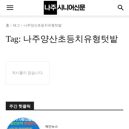
홈
태그
나주양산초등치유형텃밭
Tag:
나주양산초등치유형텃밭
게시물이 없습니다.
주간 핫클릭
메인뉴스