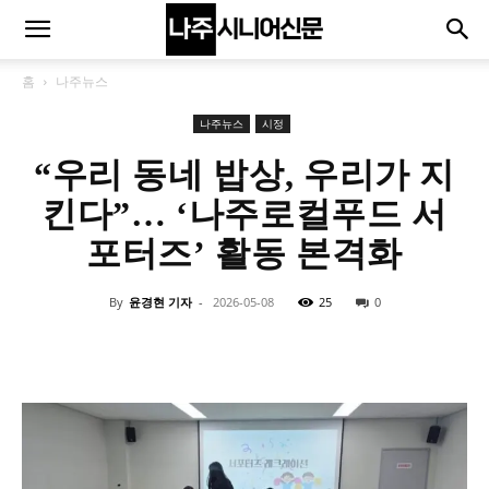
홈
나주뉴스
나주뉴스
시정
“우리 동네 밥상, 우리가 지
킨다”… ‘나주로컬푸드 서
포터즈’ 활동 본격화
By
윤경현 기자
-
2026-05-08
25
0