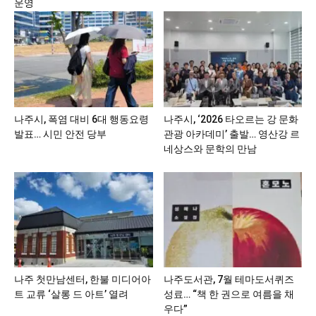
운영
나주시, 폭염 대비 6대 행동요령
나주시, ‘2026 타오르는 강 문화
발표… 시민 안전 당부
관광 아카데미’ 출발… 영산강 르
네상스와 문학의 만남
나주 첫만남센터, 한불 미디어아
나주도서관, 7월 테마도서퀴즈
트 교류 ‘살롱 드 아트’ 열려
성료… “책 한 권으로 여름을 채
우다”