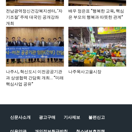
전남광역정신건강복지센터, ‘자
배우 정은표 “행복한 교육, 핵심
기조절’ 주제 대국민 공개강좌
은 부모의 행복과 따뜻한 관계”
개최
나주시, 혁신도시 이전공공기관
나주목사고을시장
과 상생협력 간담회 개최… “미래
핵심사업 공유”
신문사소개
광고구매
기사제보
불편신고
이용약관
개인정보취급방침
청소년보호정책