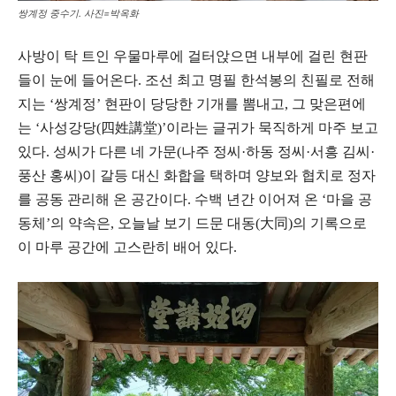
쌍계정 중수기. 사진=박옥화
사방이 탁 트인 우물마루에 걸터앉으면 내부에 걸린 현판
들이 눈에 들어온다. 조선 최고 명필 한석봉의 친필로 전해
지는 ‘쌍계정’ 현판이 당당한 기개를 뽐내고, 그 맞은편에
는 ‘사성강당(四姓講堂)’이라는 글귀가 묵직하게 마주 보고
있다. 성씨가 다른 네 가문(나주 정씨·하동 정씨·서흥 김씨·
풍산 홍씨)이 갈등 대신 화합을 택하며 양보와 협치로 정자
를 공동 관리해 온 공간이다. 수백 년간 이어져 온 ‘마을 공
동체’의 약속은, 오늘날 보기 드문 대동(大同)의 기록으로
이 마루 공간에 고스란히 배어 있다.