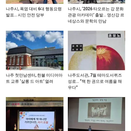
나주시, 폭염 대비 6대 행동요령
나주시, ‘2026 타오르는 강 문화
발표… 시민 안전 당부
관광 아카데미’ 출발… 영산강 르
네상스와 문학의 만남
나주 첫만남센터, 한불 미디어아
나주도서관, 7월 테마도서퀴즈
트 교류 ‘살롱 드 아트’ 열려
성료… “책 한 권으로 여름을 채
우다”