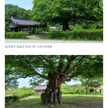
쌍계정과 양날개 푸조나무. 사진=박옥화