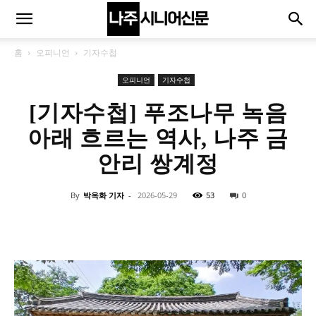
홈
오피니언
기자수첩
오피니언
기자수첩
[기자수첩] 푸조나무 녹음
아래 흐르는 역사, 나주 금
안리 쌍계정
By
박옥화 기자
-
2026-05-29
53
0