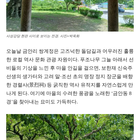
사성강당 현판 사이로 보이는 전경. 사진=박옥화
오늘날 금안리 쌍계정은 고즈넉한 돌담길과 어우러진 훌륭
한 로컬 역사 문화 관광 자원이다. 푸조나무 그늘 아래서 선
비들의 기상을 느낀 후 마을 안길을 걸으면, 보한재 신숙주
선생의 생가터와 고려 말·조선 초의 명장 정지 장군을 배향
한 경렬사(景烈祠) 등 굵직한 역사 유적지를 자연스럽게 만
나게 된다. 여기에 마을의 수려한 풍광을 노래한 ‘금안동 8
경’을 찾아내는 묘미도 가득하다.