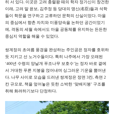
히 서 있다. 이곳은 고려 충렬왕 때의 학자 정가신이 창건한
이래, 고려 말 윤보, 김주정 등 당대의 명신(名臣)들과 석학
들이 학문을 연구하고 교류하던 문학의 산실이었다. 마을
의 중심에서 향촌 자치와 미풍양속을 논하던 공간이었기
에, 격동의 세월 속에서도 마을 공동체를 유지하는 든든한
중심지 역할을 해올 수 있었다.
쌍계정의 초여름 풍경을 완성하는 주인공은 정자를 호위하
듯 지키고 선 노거수들이다. 특히 나주에서 가장 오래된
‘400년 수령의 양날개 푸조나무 보호수’는 정자 바로 곁에
서 거대한 푸른 지붕을 얹어내며 싱그러운 기운을 뿜어낸
다. 나무 사이로 모습을 드러낸 쌍계정은 정면 3칸, 측면 2
칸 규모로, 책을 엎어놓은 듯한 소박한 ‘맞배지붕’ 구조를
취해 화려하기보다 단정하다.