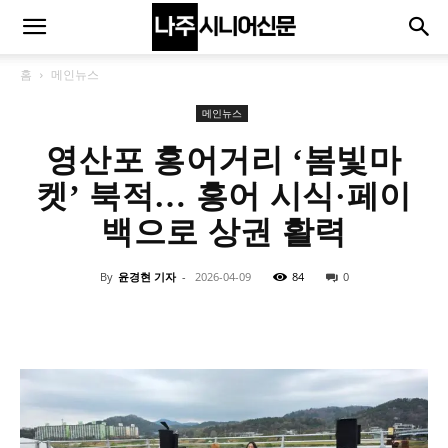
홈
메인뉴스
메인뉴스
영산포 홍어거리 ‘봄빛마
켓’ 북적… 홍어 시식·페이
백으로 상권 활력
By
윤경현 기자
-
2026-04-09
84
0