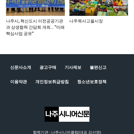
나주시, 혁신도시 이전공공기관
나주목사고을시장
과 상생협력 간담회 개최… “미래
핵심사업 공유”
신문사소개
광고구매
기사제보
불편신고
이용약관
개인정보취급방침
청소년보호정책
협력기관 : 나주시니어클럽(대표 김선영)