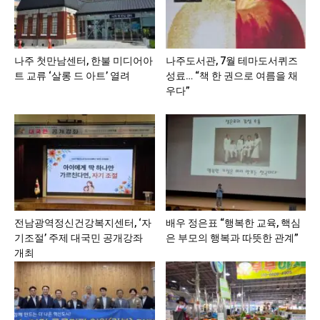
나주 첫만남센터, 한불 미디어아
나주도서관, 7월 테마도서퀴즈
트 교류 ‘살롱 드 아트’ 열려
성료… “책 한 권으로 여름을 채
우다”
전남광역정신건강복지센터, ‘자
배우 정은표 “행복한 교육, 핵심
기조절’ 주제 대국민 공개강좌
은 부모의 행복과 따뜻한 관계”
개최