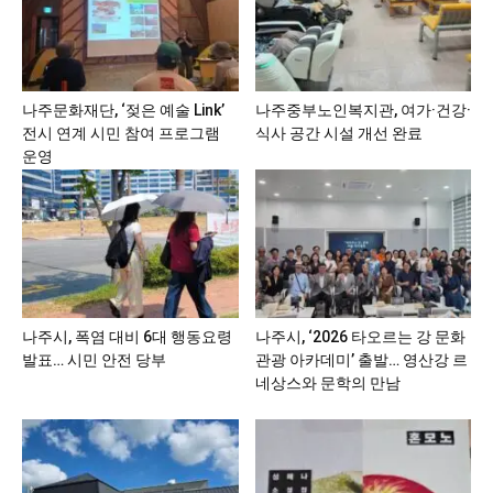
나주문화재단, ‘젖은 예술 Link’
나주중부노인복지관, 여가·건강·
전시 연계 시민 참여 프로그램
식사 공간 시설 개선 완료
운영
나주시, 폭염 대비 6대 행동요령
나주시, ‘2026 타오르는 강 문화
발표… 시민 안전 당부
관광 아카데미’ 출발… 영산강 르
네상스와 문학의 만남