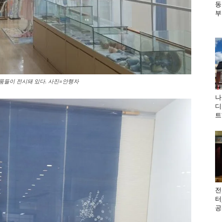
동
부
품들이 전시돼 있다. 사진=안행자
나
디
트
전
터
공