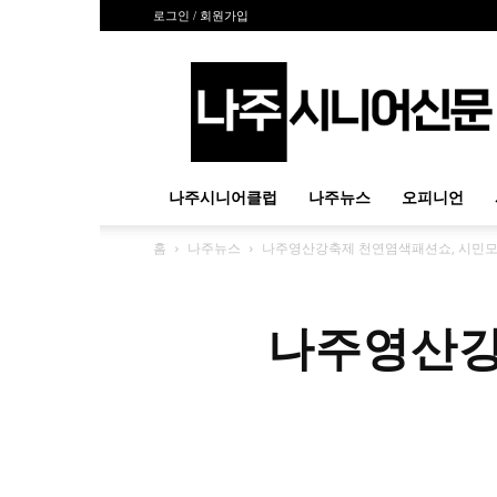
로그인 / 회원가입
나
주
시
니
어
신
나주시니어클럽
나주뉴스
오피니언
문
홈
나주뉴스
나주영산강축제 천연염색패션쇼, 시민모
나주영산강