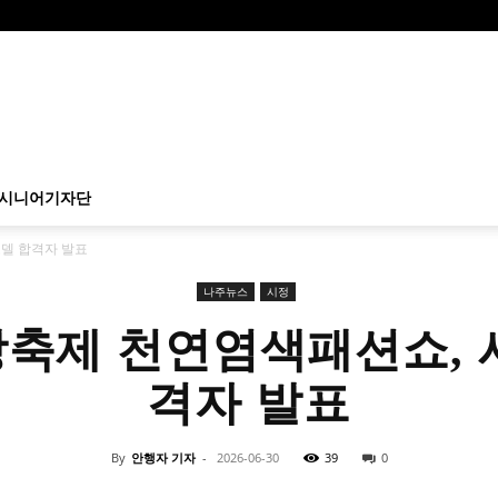
시니어기자단
델 합격자 발표
나주뉴스
시정
축제 천연염색패션쇼, 
격자 발표
By
안행자 기자
-
2026-06-30
39
0