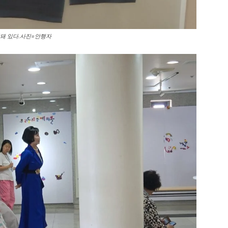
현돼 있다.사진=안행자