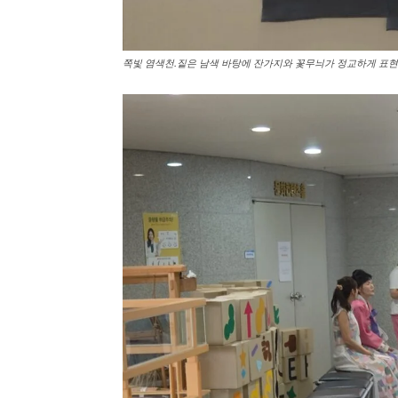
쪽빛 염색천.짙은 남색 바탕에 잔가지와 꽃무늬가 정교하게 표