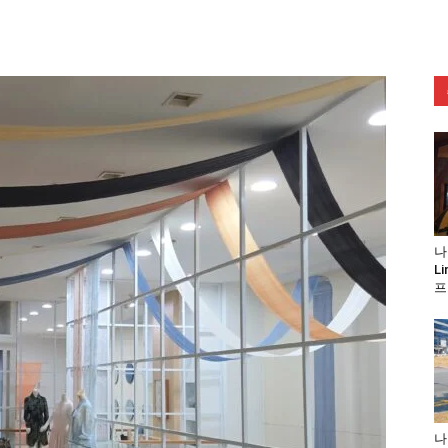
나
L
프
나