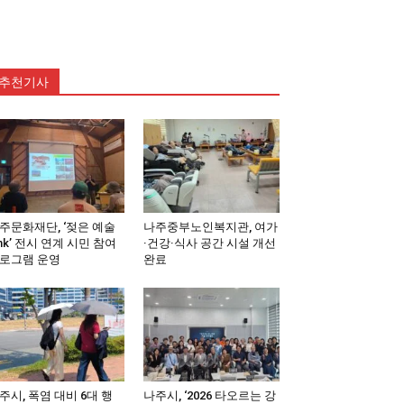
추천기사
주문화재단, ‘젖은 예술
나주중부노인복지관, 여가
ink’ 전시 연계 시민 참여
·건강·식사 공간 시설 개선
로그램 운영
완료
주시, 폭염 대비 6대 행
나주시, ‘2026 타오르는 강