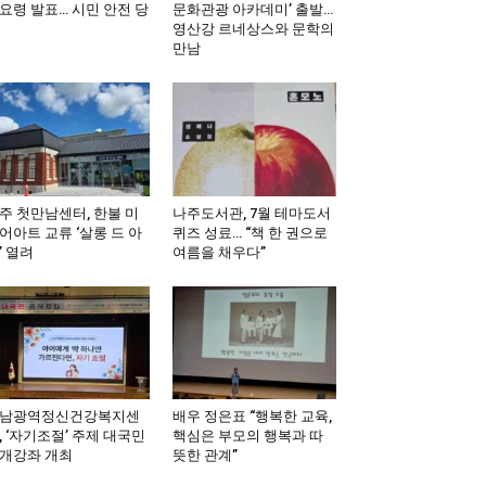
요령 발표… 시민 안전 당
문화관광 아카데미’ 출발…
영산강 르네상스와 문학의
만남
주 첫만남센터, 한불 미
나주도서관, 7월 테마도서
어아트 교류 ‘살롱 드 아
퀴즈 성료… “책 한 권으로
’ 열려
여름을 채우다”
남광역정신건강복지센
배우 정은표 “행복한 교육,
, ‘자기조절’ 주제 대국민
핵심은 부모의 행복과 따
개강좌 개최
뜻한 관계”