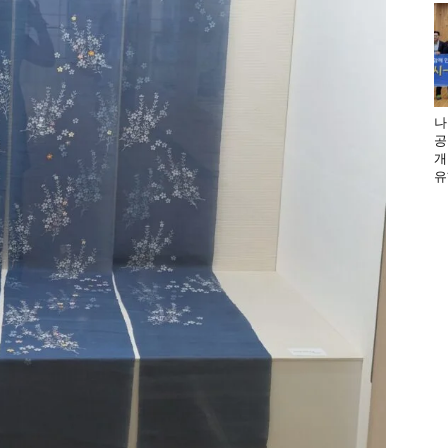
나
공
개
유