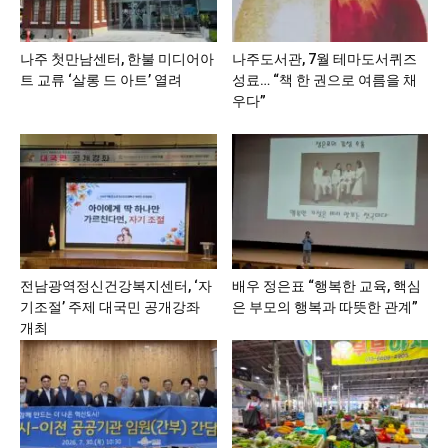
나주 첫만남센터, 한불 미디어아
나주도서관, 7월 테마도서퀴즈
트 교류 ‘살롱 드 아트’ 열려
성료… “책 한 권으로 여름을 채
우다”
전남광역정신건강복지센터, ‘자
배우 정은표 “행복한 교육, 핵심
기조절’ 주제 대국민 공개강좌
은 부모의 행복과 따뜻한 관계”
개최