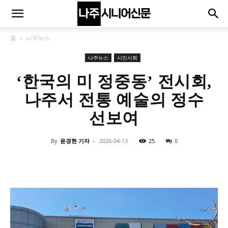
홈
나주뉴스
나주뉴스
시민사회
‘한국의 미 정중동’ 전시회,
나주서 전통 예술의 정수
선보여
By
윤경현 기자
-
2026-04-13
25
0