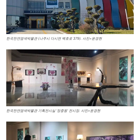
한국천연염색박물관 (나주시 다시면 백호로 379). 사진=윤경현
한국천연염색박물관 기획전시실 ‘정중동’ 전시장. 사진=윤경현