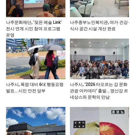
나주문화재단, ‘젖은 예술 Link’
나주중부노인복지관, 여가·건강·
전시 연계 시민 참여 프로그램
식사 공간 시설 개선 완료
운영
나주시, 폭염 대비 6대 행동요령
나주시, ‘2026 타오르는 강 문화
발표… 시민 안전 당부
관광 아카데미’ 출발… 영산강 르
네상스와 문학의 만남