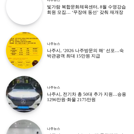
빛가람 복합문화체육센터, 8월 수영강습
회원 모집… ‘무장애 동선’ 갖춰 재개장
나주뉴스
나주시, ‘2026 나주방문의 해’ 선포…숙
박관광객 최대 15만원 지급
나주뉴스
나주시, 전기차 총 50대 추가 지원…승용
1296만원·화물 2175만원
나주뉴스