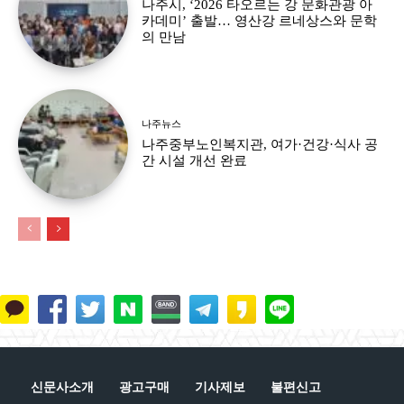
나주시, ‘2026 타오르는 강 문화관광 아
카데미’ 출발… 영산강 르네상스와 문학
의 만남
나주뉴스
나주중부노인복지관, 여가·건강·식사 공
간 시설 개선 완료
신문사소개
광고구매
기사제보
불편신고